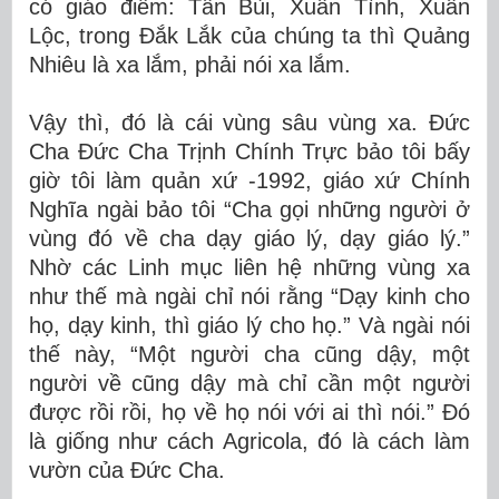
có giáo điểm: Tân Bùi, Xuân Tình, Xuân
Lộc, trong Đắk Lắk của chúng ta thì Quảng
Nhiêu là xa lắm, phải nói xa lắm.
Vậy thì, đó là cái vùng sâu vùng xa. Đức
Cha Đức Cha Trịnh Chính Trực bảo tôi bấy
giờ tôi làm quản xứ -1992, giáo xứ Chính
Nghĩa ngài bảo tôi “Cha gọi những người ở
vùng đó về cha dạy giáo lý, dạy giáo lý.”
Nhờ các Linh mục liên hệ những vùng xa
như thế mà ngài chỉ nói rằng “Dạy kinh cho
họ, dạy kinh, thì giáo lý cho họ.” Và ngài nói
thế này, “Một người cha cũng dậy, một
người về cũng dậy mà chỉ cần một người
được rồi rồi, họ về họ nói với ai thì nói.” Đó
là giống như cách Agricola, đó là cách làm
vườn của Đức Cha.