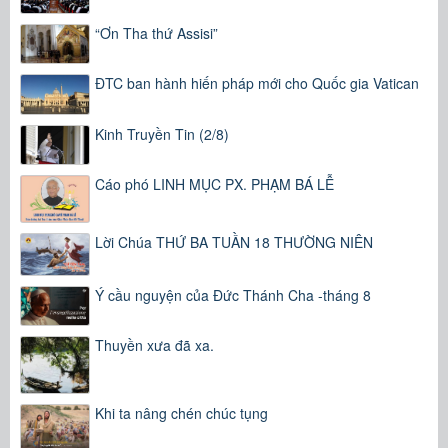
“Ơn Tha thứ Assisi”
ĐTC ban hành hiến pháp mới cho Quốc gia Vatican
Kinh Truyền Tin (2/8)
Cáo phó LINH MỤC PX. PHẠM BÁ LỄ
Lời Chúa THỨ BA TUẦN 18 THƯỜNG NIÊN
Ý cầu nguyện của Đức Thánh Cha -tháng 8
Thuyền xưa đã xa.
Khi ta nâng chén chúc tụng