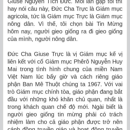
Giuse Nguyễn Tích Đức. Mỗi lần gặp tôi thì
hay nói câu này, Đức Cha Trực là Giám mục
agricola, tức là Giám mục Trực là Giám mục
nông dân. Vì thế, tôi chọn bài Tin Mừng
hôm nay, người gieo giống ra đi gieo giống
của mình, người nông dân.
Đức Cha Giuse Trực là vị Giám mục kế vị
liên kết với cố Giám mục Phêrô Nguyễn Huy
Mai trong tình hình chung của miền Nam
Việt Nam lúc bấy giờ và cách riêng giáo
phận Ban Mê Thuột chúng ta 1967. Với vai
trò Giám mục chính tòa, giáo phận đang bắt
đầu với những khó khăn chủ quan, nhất là
trong khách quan chế độ mới. Ngài biết là
người gieo giống tin mừng phải có trách
nhiệm làm cho cả giáo phận được trở nên
cánh đồng truyền giáo và hoạt động truyền