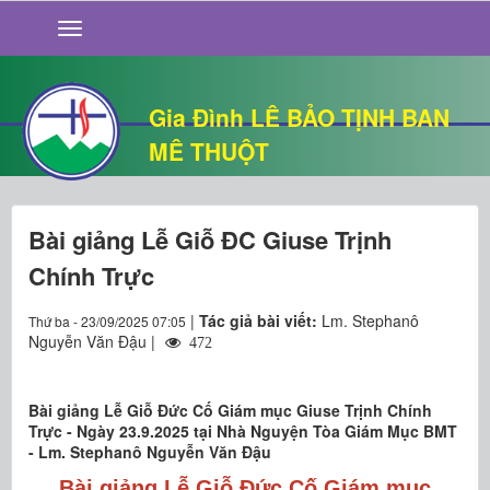
GIỚI THIỆU
TIN TỨC
SỐNG ĐẠO
Gia Đình LÊ BẢO TỊNH BAN
CHUYỆN NHÀ
MÊ THUỘT
QUÁN VĂN
THƯ GIÃN
Bài giảng Lễ Giỗ ĐC Giuse Trịnh
Chính Trực
|
Tác giả bài viết:
Lm. Stephanô
Thứ ba - 23/09/2025 07:05
Nguyễn Văn Đậu |
472
Bài giảng Lễ Giỗ Đức Cố Giám mục Giuse Trịnh Chính
Trực - Ngày 23.9.2025 tại Nhà Nguyện Tòa Giám Mục BMT
- Lm. Stephanô Nguyễn Văn Đậu
Bài giảng Lễ Giỗ Đức Cố Giám mục