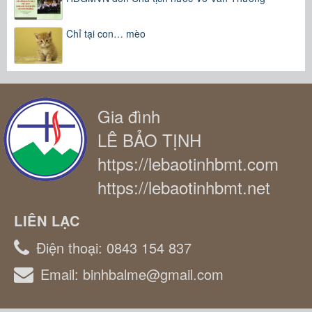
Chỉ tại con… mèo
Gia đình
LÊ BẢO TỊNH
https://lebaotinhbmt.com
https://lebaotinhbmt.net
LIÊN LẠC
Điện thoại:
0843 154 837
Email:
binhbalme@gmail.com