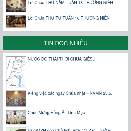
Lời Chúa THỨ NĂM TUẦN 18 THƯỜNG NIÊN
Lời Chúa THỨ TƯ TUẦN 18 THƯỜNG NIÊN
TIN ĐỌC NHIỀU
NƯỚC DO THÁI THỜI CHÚA GIÊSU
Kiêng việc xác ngày Chúa nhật – NVMN 23.5.
Chúc Mừng Hồng Ân Linh Mục
HĐGMVN đón Chủ tịch nước Võ Văn Thưởng