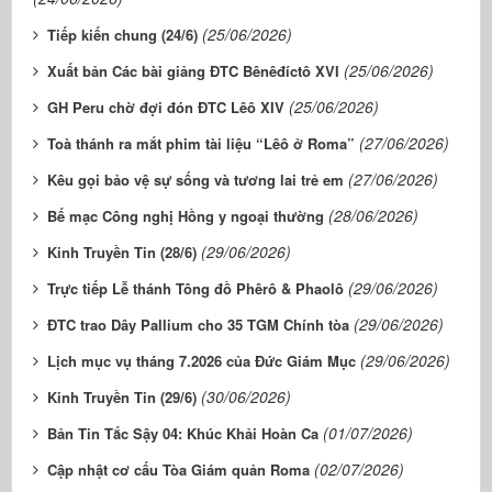
(25/06/2026)
Tiếp kiến chung (24/6)
(25/06/2026)
Xuất bản Các bài giảng ĐTC Bênêđíctô XVI
(25/06/2026)
GH Peru chờ đợi đón ĐTC Lêô XIV
(27/06/2026)
Toà thánh ra mắt phim tài liệu “Lêô ở Roma”
(27/06/2026)
Kêu gọi bảo vệ sự sống và tương lai trẻ em
(28/06/2026)
Bế mạc Công nghị Hồng y ngoại thường
(29/06/2026)
Kinh Truyền Tin (28/6)
(29/06/2026)
Trực tiếp Lễ thánh Tông đồ Phêrô & Phaolô
(29/06/2026)
ĐTC trao Dây Pallium cho 35 TGM Chính tòa
(29/06/2026)
Lịch mục vụ tháng 7.2026 của Đức Giám Mục
(30/06/2026)
Kinh Truyền Tin (29/6)
(01/07/2026)
Bản Tin Tắc Sậy 04: Khúc Khải Hoàn Ca
(02/07/2026)
Cập nhật cơ cấu Tòa Giám quản Roma