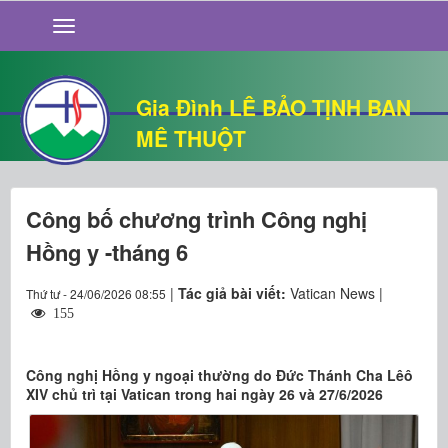
GIỚI THIỆU
TIN TỨC
SỐNG ĐẠO
Gia Đình LÊ BẢO TỊNH BAN
CHUYỆN NHÀ
MÊ THUỘT
QUÁN VĂN
THƯ GIÃN
Công bố chương trình Công nghị
Hồng y -tháng 6
|
Tác giả bài viết:
Vatican News |
Thứ tư - 24/06/2026 08:55
155
Công nghị Hồng y ngoại thường do Đức Thánh Cha Lêô
XIV chủ trì tại Vatican trong hai ngày 26 và 27/6/2026