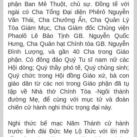
phận Ban Mê Thuột, chủ sự. Đ
ồng tế
với
ngài có Cha Tổng Đại diện Ph
ê
rô Nguyễn
V
ăn Thái
, Cha Chưởng Ấn, Cha Quản Lý
Tòa Giám Mục, Cha Giám đốc Chủng viện
Phaolô Lê Bảo Tịnh GB. Nguyễn Quốc
Hưng, Cha Quản hạt Chính tòa GB. Nguyễn
Đình Lượng, và gần 40 Cha trong Giáo
phận. Có đông đảo Quý Tu sĩ nam nữ các
Hội dòng; Quý thầy phó tế, Quý chủng sinh;
Quý chức trong Hội đồng Giáo xứ, bà con
giáo dân từ các nơi trong Giáo phận đã tụ
tập về Nhà thờ Chính Tòa -Ngôi thánh
đường Mẹ, để cùng với mục tử và đoàn
chiên cử hành nghi thức trọng đại này.
Nghi thức bế mạc Năm Thánh cử hành
trước linh đài Đức Mẹ Lộ Đức với lời mở