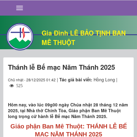
GIỚI THIỆU
TIN TỨC
SỐNG ĐẠO
Gia Đình LÊ BẢO TỊNH BAN
CHUYỆN NHÀ
MÊ THUỘT
QUÁN VĂN
THƯ GIÃN
Thánh lễ Bế mạc Năm Thánh 2025
|
Tác giả bài viết:
Hồng Long |
Chủ nhật - 28/12/2025 01:42
525
Hôm nay, vào lúc 09g00 ngày Chúa nhật 28 tháng 12 năm
2025, tại Nhà thờ Chính Tòa, Giáo phận Ban Mê Thuột
long trọng cử hành lễ Bế mạc Năm Thánh 2025.
Giáo phận Ban Mê Thuột: THÁNH LỄ BẾ
MẠC NĂM THÁNH 2025