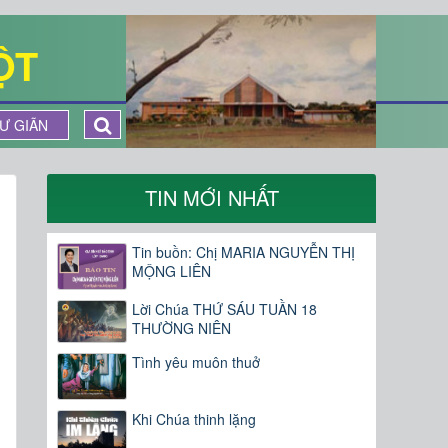
ỘT
Ư GIÃN
TIN MỚI NHẤT
Tin buồn: Chị MARIA NGUYỄN THỊ
MỘNG LIÊN
Lời Chúa THỨ SÁU TUẦN 18
THƯỜNG NIÊN
Tình yêu muôn thuở
Khi Chúa thinh lặng