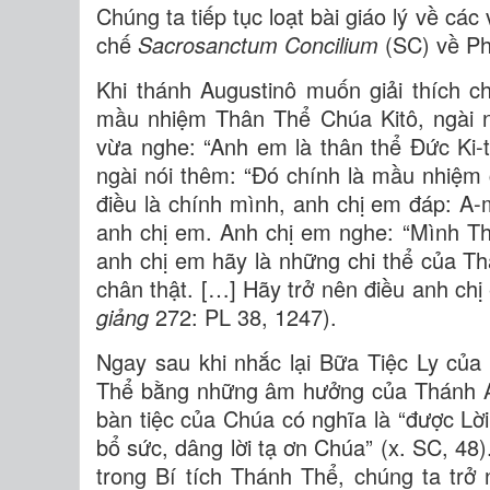
Chúng ta tiếp tục loạt bài giáo lý về các
chế
Sacrosanctum Concilium
(SC) về Ph
Khi thánh Augustinô muốn giải thích c
mầu nhiệm Thân Thể Chúa Kitô, ngài n
vừa nghe: “Anh em là thân thể Đức Ki-t
ngài nói thêm: “Đó chính là mầu nhiệm
điều là chính mình, anh chị em đáp: A-
anh chị em. Anh chị em nghe: “Mình Th
anh chị em hãy là những chi thể của Th
chân thật. […] Hãy trở nên điều anh chị
giảng
272: PL 38, 1247).
Ngay sau khi nhắc lại Bữa Tiệc Ly củ
Thể bằng những âm hưởng của Thánh Aug
bàn tiệc của Chúa có nghĩa là “được L
bổ sức, dâng lời tạ ơn Chúa” (x. SC, 48
trong Bí tích Thánh Thể, chúng ta trở