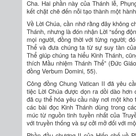
Cha. Hai phần này của Thánh lễ, Phụn
kết chặt chẽ đến nỗi tạo thành một hành
Về Lời Chúa, cần nhớ rằng đây không chỉ 
Thánh, nhưng là đón nhận Lời “sống độn
mọi người, đồng thời với từng người; đ
Thể và đưa chúng ta từ sự suy tàn của 
Thể giúp chúng ta hiểu Kinh Thánh, cũn
thích Mầu nhiệm Thánh Thể” (Đức Giáo
đồng Verbum Domini, 55).
Công đồng Chung Vatican II đã yêu cầ
tiệc Lời Chúa được dọn ra dồi dào hơn 
đã cụ thể hóa yêu cầu này nơi một kho t
các bài đọc Kinh Thánh dùng trong cá
múc từ nguồn tinh tuyền nhất của Truy
với truyền thống và sự cởi mở đối với mộ
Phần đầu chương II của Hiến chế về P