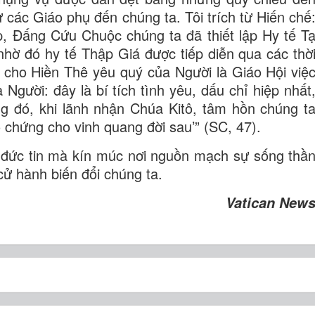
 các Giáo phụ đến chúng ta. Tôi trích từ Hiến chế
p, Đấng Cứu Chuộc chúng ta đã thiết lập Hy tế T
hờ đó hy tế Thập Giá được tiếp diễn qua các thờ
c cho Hiền Thê yêu quý của Người là Giáo Hội việ
Người: đây là bí tích tình yêu, dấu chỉ hiệp nhất
ong đó, khi lãnh nhận Chúa Kitô, tâm hồn chúng t
 chứng cho vinh quang đời sau’” (SC, 47).
 đức tin mà kín múc nơi nguồn mạch sự sống thầ
cử hành biến đổi chúng ta.
Vatican New