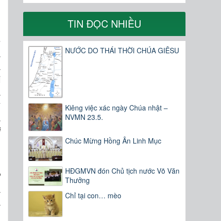
n
TIN ĐỌC NHIỀU
ề
NƯỚC DO THÁI THỜI CHÚA GIÊSU
a
à
i
a
y
Kiêng việc xác ngày Chúa nhật –
à
NVMN 23.5.
i
Chúc Mừng Hồng Ân Linh Mục
h
HĐGMVN đón Chủ tịch nước Võ Văn
ự
Thưởng
a
Chỉ tại con… mèo
à
n