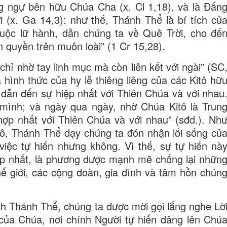
g ngự bên hữu Chúa Cha (x. Cl 1,18), và là Đấn
i (x. Ga 14,3): như thế, Thánh Thể là bí tích củ
uộc lữ hành, dẫn chúng ta về Quê Trời, cho đế
 quyền trên muôn loài” (1 Cr 15,28).
ỉ nhờ tay linh mục mà còn liên kết với ngài” (SC
 hình thức của hy lễ thiêng liêng của các Kitô hữ
 dẫn đến sự hiệp nhất với Thiên Chúa và với nhau
 mình; và ngày qua ngày, nhờ Chúa Kitô là Trun
ợp nhất với Thiên Chúa và với nhau” (sđd.). Nh
tô, Thánh Thể dạy chúng ta đón nhận lối sống củ
iệc tự hiến nhưng không. Vì thế, sự tự hiến nà
ệp nhất, là phương dược mạnh mẽ chống lại nhữn
 giới, các cộng đoàn, gia đình và tâm hồn chún
ch Thánh Thể, chúng ta được mời gọi lắng nghe Lờ
của Chúa, nơi chính Người tự hiến dâng lên Chú