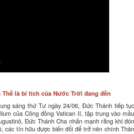
h Thể là bí tích của Nước Trời đang đến
 chung sáng thứ Tư ngày 24/06, Đức Thánh tiếp tụ
lium của Công đồng Vatican II, tập trung vào mầ
Augustinô, Đức Thánh Cha nhấn mạnh rằng khi đó
 các tín hữu được biến đổi để trở nên chính Thâ