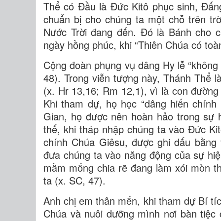
Thể có Đầu là Đức Kitô phục sinh, Đấn
chuẩn bị cho chúng ta một chỗ trên trờ
Nước Trời đang đến. Đó là Bánh cho c
ngày hồng phúc, khi “Thiên Chúa có toàn
Cộng đoàn phụng vụ dâng Hy lễ “không ch
48). Trong viễn tượng này, Thánh Thể là
(x. Hr 13,16; Rm 12,1), vì là con đường
Khi tham dự, họ học “dâng hiến chính
Gian, họ được nên hoàn hảo trong sự h
thế, khi tháp nhập chúng ta vào Đức Ki
chính Chúa Giêsu, được ghi dấu bằng v
đưa chúng ta vào năng động của sự hi
mầm mống chia rẽ đang làm xói mòn thế
ta (x. SC, 47).
Anh chị em thân mến, khi tham dự Bí tí
Chúa và nuôi dưỡng mình nơi bàn tiệc 