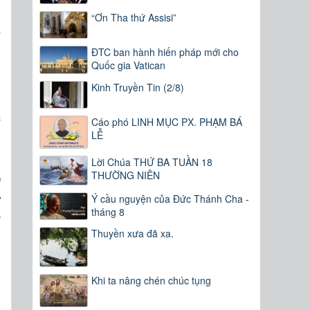
“Ơn Tha thứ Assisi”
y
ĐTC ban hành hiến pháp mới cho
Quốc gia Vatican
g
Kinh Truyền Tin (2/8)
n
c
Cáo phó LINH MỤC PX. PHẠM BÁ
u
LỄ
Lời Chúa THỨ BA TUẦN 18
THƯỜNG NIÊN
ư
y
Ý cầu nguyện của Đức Thánh Cha -
tháng 8
n
Thuyền xưa đã xa.
Khi ta nâng chén chúc tụng