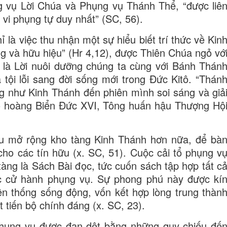
g vụ Lời Chúa và Phụng vụ Thánh Thể, “được liê
 vi phụng tự duy nhất” (SC, 56).
là việc thu nhận một sự hiểu biết trí thức về Kin
g và hữu hiệu” (Hr 4,12), được Thiên Chúa ngỏ vớ
ó là Lời nuôi dưỡng chúng ta cùng với Bánh Thán
tội lỗi sang đời sống mới trong Đức Kitô. “Thán
g như Kinh Thánh đến phiên mình soi sáng và giả
 hoàng Biển Đức XVI, Tông huấn hậu Thượng Hộ
u mở rộng kho tàng Kinh Thánh hơn nữa, để bà
cho các tín hữu (x. SC, 51). Cuộc cải tổ phụng v
àng là Sách Bài đọc, tức cuốn sách tập hợp tất c
c cử hành phụng vụ. Sự phong phú này được kí
ền thống sống động, vốn kết hợp lòng trung thàn
t tiến bộ chính đáng (x. SC, 23).
hụng vụ được đan dệt bằng những quy chiếu đế