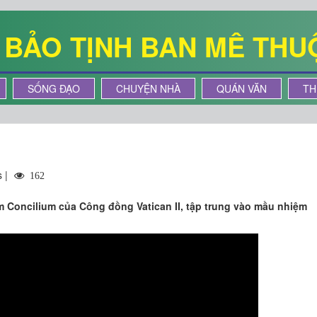
Ê BẢO TỊNH BAN MÊ THU
SỐNG ĐẠO
CHUYỆN NHÀ
QUÁN VĂN
TH
s |
162
m Concilium của Công đồng Vatican II, tập trung vào mầu nhiệm