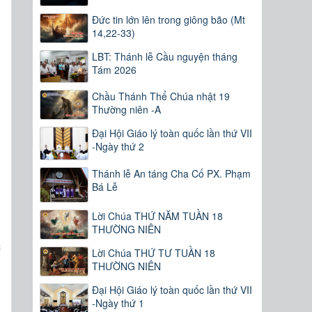
Đức tin lớn lên trong giông bão (Mt
14,22-33)
LBT: Thánh lễ Cầu nguyện tháng
Tám 2026
Chầu Thánh Thể Chúa nhật 19
Thường niên -A
Đại Hội Giáo lý toàn quốc lần thứ VII
-Ngày thứ 2
Thánh lễ An táng Cha Cố PX. Phạm
Bá Lễ
Lời Chúa THỨ NĂM TUẦN 18
THƯỜNG NIÊN
c
Lời Chúa THỨ TƯ TUẦN 18
u
THƯỜNG NIÊN
n
Đại Hội Giáo lý toàn quốc lần thứ VII
n
-Ngày thứ 1