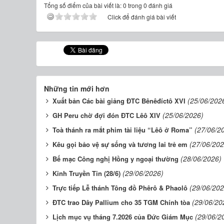
Tổng số điểm của bài viết là: 0 trong 0 đánh giá
Click để đánh giá bài viết
Những tin mới hơn
(25/06/202
Xuất bản Các bài giảng ĐTC Bênêđíctô XVI
(25/06/2026)
GH Peru chờ đợi đón ĐTC Lêô XIV
(27/06/2
Toà thánh ra mắt phim tài liệu “Lêô ở Roma”
(27/06/202
Kêu gọi bảo vệ sự sống và tương lai trẻ em
(28/06/2026)
Bế mạc Công nghị Hồng y ngoại thường
(29/06/2026)
Kinh Truyền Tin (28/6)
(29/06/202
Trực tiếp Lễ thánh Tông đồ Phêrô & Phaolô
(29/06/20
ĐTC trao Dây Pallium cho 35 TGM Chính tòa
(29/06/2
Lịch mục vụ tháng 7.2026 của Đức Giám Mục