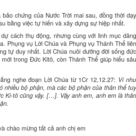
à bảo chứng của Nước Trời mai sau, đồng thời dạ
u bằng việc tự hiến và xây dựng sự hiệp nhất.
 dự cách thụ động, nhưng cùng với linh mục dân
úa. Phụng vụ Lời Chúa và Phụng vụ Thánh Thể liê
ụng tự duy nhất. Lời Chúa nuôi dưỡng đời sống đứ
ng mới trong Đức Kitô, còn Thánh Thể giúp hiểu sâ
g lắng nghe đoạn Lời Chúa từ 1Cr 12,12.27:
Ví nh
 có nhiều bộ phận, mà các bộ phận của thân thể tu
ức Ki-tô cũng vậy. […]. Vậy anh em, anh em là thâ
hận.
và chào mừng tất cả anh chị em