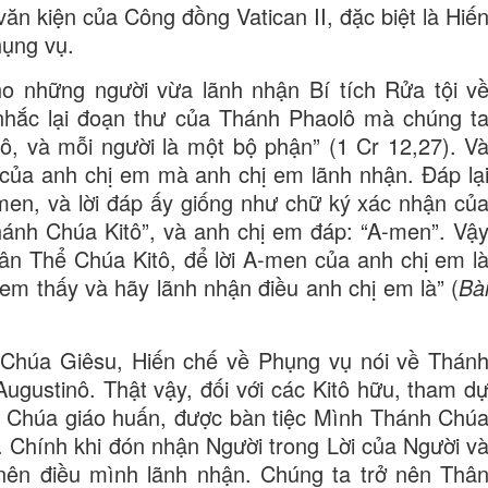
 văn kiện của Công đồng Vatican II, đặc biệt là Hiế
ụng vụ.
ho những người vừa lãnh nhận Bí tích Rửa tội v
hắc lại đoạn thư của Thánh Phaolô mà chúng t
ô, và mỗi người là một bộ phận” (1 Cr 12,27). V
 của anh chị em mà anh chị em lãnh nhận. Đáp lạ
men, và lời đáp ấy giống như chữ ký xác nhận củ
ánh Chúa Kitô”, và anh chị em đáp: “A-men”. Vậ
ân Thể Chúa Kitô, để lời A-men của anh chị em l
 em thấy và hãy lãnh nhận điều anh chị em là” (
Bà
a Chúa Giêsu, Hiến chế về Phụng vụ nói về Thán
ustinô. Thật vậy, đối với các Kitô hữu, tham d
ời Chúa giáo huấn, được bàn tiệc Mình Thánh Chú
). Chính khi đón nhận Người trong Lời của Người v
 nên điều mình lãnh nhận. Chúng ta trở nên Thâ