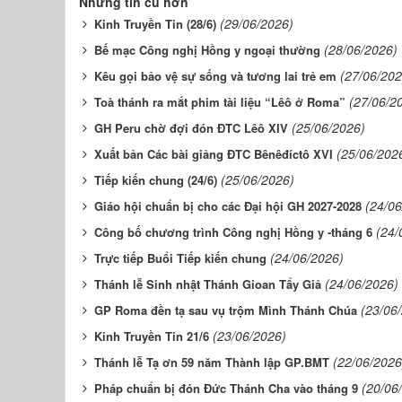
Những tin cũ hơn
(29/06/2026)
Kinh Truyền Tin (28/6)
(28/06/2026)
Bế mạc Công nghị Hồng y ngoại thường
(27/06/202
Kêu gọi bảo vệ sự sống và tương lai trẻ em
(27/06/2
Toà thánh ra mắt phim tài liệu “Lêô ở Roma”
(25/06/2026)
GH Peru chờ đợi đón ĐTC Lêô XIV
(25/06/202
Xuất bản Các bài giảng ĐTC Bênêđíctô XVI
(25/06/2026)
Tiếp kiến chung (24/6)
(24/06
Giáo hội chuẩn bị cho các Đại hội GH 2027-2028
(24/
Công bố chương trình Công nghị Hồng y -tháng 6
(24/06/2026)
Trực tiếp Buổi Tiếp kiến chung
(24/06/2026)
Thánh lễ Sinh nhật Thánh Gioan Tẩy Giả
(23/06
GP Roma đền tạ sau vụ trộm Mình Thánh Chúa
(23/06/2026)
Kinh Truyền Tin 21/6
(22/06/2026
Thánh lễ Tạ ơn 59 năm Thành lập GP.BMT
(20/06
Pháp chuẩn bị đón Đức Thánh Cha vào tháng 9