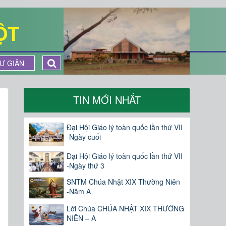
ỘT
Ư GIÃN
TIN MỚI NHẤT
Đại Hội Giáo lý toàn quốc lần thứ VII
-Ngày cuối
Đại Hội Giáo lý toàn quốc lần thứ VII
-Ngày thứ 3
SNTM Chúa Nhật XIX Thường Niên
-Năm A
Lời Chúa CHÚA NHẬT XIX THƯỜNG
NIÊN – A