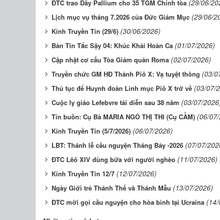
(29/06/20
ĐTC trao Dây Pallium cho 35 TGM Chính tòa
(29/06/2
Lịch mục vụ tháng 7.2026 của Đức Giám Mục
(30/06/2026)
Kinh Truyền Tin (29/6)
(01/07/2026)
Bản Tin Tắc Sậy 04: Khúc Khải Hoàn Ca
(02/07/2026)
Cập nhật cơ cấu Tòa Giám quản Roma
(03/0
Truyền chức GM HĐ Thánh Piô X: Vạ tuyệt thông
(03/07/
Thủ tục để Huynh đoàn Linh mục Piô X trở về
(03/07/2026
Cuộc ly giáo Lefebvre tái diễn sau 38 năm
(06/07
Tin buồn: Cụ Bà MARIA NGÔ THỊ THI (Cụ CẦM)
(06/07/2026)
Kinh Truyền Tin (5/7/2026)
(07/07/202
LBT: Thánh lễ cầu nguyện Tháng Bảy -2026
(11/07/2026)
ĐTC Lêô XIV dùng bữa với người nghèo
(12/07/2026)
Kinh Truyền Tin 12/7
(13/07/2026)
Ngày Giới trẻ Thánh Thể và Thánh Mẫu
(14/
ĐTC mời gọi cầu nguyện cho hòa bình tại Ucraina