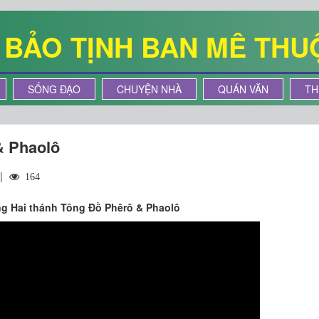
Ê BẢO TỊNH BAN MÊ THU
SỐNG ĐẠO
CHUYỆN NHÀ
QUÁN VĂN
TH
& Phaolô
 |
164
ọng Hai thánh Tông Đồ Phêrô & Phaolô