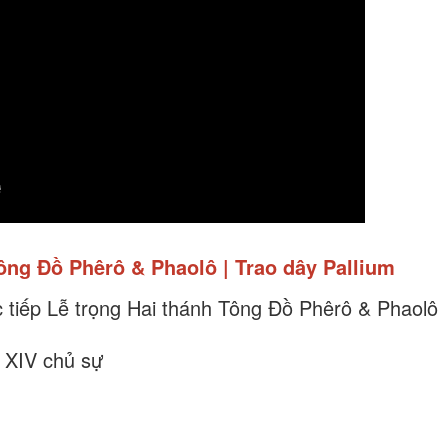
Tông Đồ Phêrô & Phaolô | Trao dây Pallium
c tiếp Lễ trọng Hai thánh Tông Đồ Phêrô & Phaolô
 XIV chủ sự