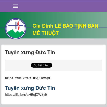
GIỚI THIỆU
TIN TỨC
SỐNG ĐẠO
Gia Đình LÊ BẢO TỊNH BAN
CHUYỆN NHÀ
MÊ THUỘT
QUÁN VĂN
THƯ GIÃN
Tuyên xưng Đức Tin
https://flic.kr/s/aHBqjCWSyE
Tuyên xưng Đức Tin
https://flic.kr/s/aHBqjCWSyE