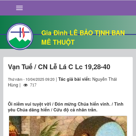
GIỚI THIỆU
TIN TỨC
SỐNG ĐẠO
Gia Đình LÊ BẢO TỊNH BAN
CHUYỆN NHÀ
MÊ THUỘT
QUÁN VĂN
THƯ GIÃN
Vạn Tuế / CN Lễ Lá C Lc 19,28-40
|
Tác giả bài viết:
Nguyễn Thái
Thứ năm - 10/04/2025 09:20
Hùng |
717
Ôi niềm vui tuyệt vời / Đón mừng Chúa hiển vinh. / Tình
yêu Chúa dâng hiến / Cứu độ cả nhân trần.