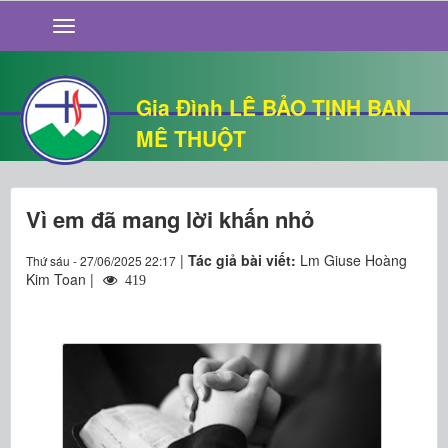
GIỚI THIỆU
TIN TỨC
SỐNG ĐẠO
Gia Đình LÊ BẢO TỊNH BAN
CHUYỆN NHÀ
MÊ THUỘT
QUÁN VĂN
THƯ GIÃN
Vì em đã mang lời khấn nhỏ
|
Tác giả bài viết:
Lm Giuse Hoàng
Thứ sáu - 27/06/2025 22:17
Kim Toan |
419