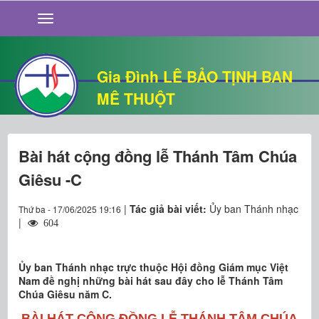
GIỚI THIỆU
TIN TỨC
SỐNG ĐẠO
Gia Đình LÊ BẢO TỊNH BAN
CHUYỆN NHÀ
MÊ THUỘT
QUÁN VĂN
THƯ GIÃN
Bài hát cộng đồng lễ Thánh Tâm Chúa
Giêsu -C
|
Tác giả bài viết:
Ủy ban Thánh nhạc
Thứ ba - 17/06/2025 19:16
|
604
Ủy ban Thánh nhạc trực thuộc Hội đồng Giám mục Việt
Nam đề nghị những bài hát sau đây cho lễ Thánh Tâm
Chúa Giêsu năm C.
BÀI HÁT CỘNG ĐỒNG LỄ THÁNH TÂM CHÚA