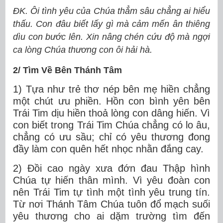
ĐK. Ôi tình yêu của Chúa thẳm sâu chẳng ai hiểu
thấu. Con đâu biết lấy gì mà cảm mến ân thiêng
dìu con bước lên. Xin nâng chén cứu độ mà ngợi
ca lòng Chúa thương con ôi hải hà.
2/ Tìm Về Bên Thánh Tâm
1) Tựa như trẻ thơ nép bên mẹ hiền chẳng
một chút ưu phiền. Hồn con bình yên bên
Trái Tim dịu hiền thoả lòng con dâng hiến. Vì
con biết trong Trái Tim Chúa chẳng có lo âu,
chẳng có ưu sầu; chỉ có yêu thương đong
đầy làm con quên hết nhọc nhằn đắng cay.
2) Đồi cao ngày xưa đớn đau Thập hình
Chúa tự hiến thân mình. Vì yêu đoàn con
nên Trái Tim tự tình một tình yêu trung tín.
Từ nơi Thánh Tâm Chúa tuôn đổ mạch suối
yêu thương cho ai dặm trường tìm đến