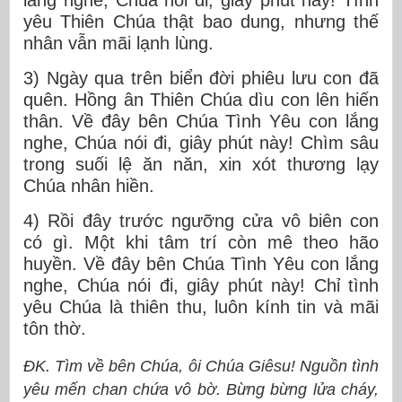
lắng nghe, Chúa nói đi, giây phút này! Tình
yêu Thiên Chúa thật bao dung, nhưng thế
nhân vẫn mãi lạnh lùng.
3) Ngày qua trên biển đời phiêu lưu con đã
quên. Hồng ân Thiên Chúa dìu con lên hiến
thân. Về đây bên Chúa Tình Yêu con lắng
nghe, Chúa nói đi, giây phút này! Chìm sâu
trong suối lệ ăn năn, xin xót thương lạy
Chúa nhân hiền.
4) Rồi đây trước ngưỡng cửa vô biên con
có gì. Một khi tâm trí còn mê theo hão
huyền. Về đây bên Chúa Tình Yêu con lắng
nghe, Chúa nói đi, giây phút này! Chỉ tình
yêu Chúa là thiên thu, luôn kính tin và mãi
tôn thờ.
ĐK. Tìm về bên Chúa, ôi Chúa Giêsu! Nguồn tình
yêu mến chan chứa vô bờ. Bừng bừng lửa cháy,