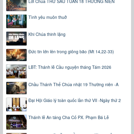
Lời Chúa THỨ SÁU TUẦN 18 THƯỜNG NIÊN
Tình yêu muôn thuở
Khi Chúa thinh lặng
Đức tin lớn lên trong giông bão (Mt 14,22-33)
LBT: Thánh lễ Cầu nguyện tháng Tám 2026
Chầu Thánh Thể Chúa nhật 19 Thường niên -A
Đại Hội Giáo lý toàn quốc lần thứ VII -Ngày thứ 2
Thánh lễ An táng Cha Cố PX. Phạm Bá Lễ