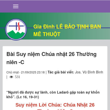
GIỚI THIỆU
TIN TỨC
SỐNG ĐẠO
Gia Đình LÊ BẢO TỊNH BAN
CHUYỆN NHÀ
MÊ THUỘT
QUÁN VĂN
THƯ GIÃN
Bài Suy niệm Chúa nhật 26 Thường
niên -C
|
Tác giả bài viết:
Jos. Vũ Đình Bình
Chủ nhật - 21/09/2025 23:18
|
531
“Ngươi đã được sự lành, còn Ladarô gặp toàn sự khốn
khổ”. (Lc 16, 19-31)
Suy niệm Lời Chúa: Chúa Nhật 26