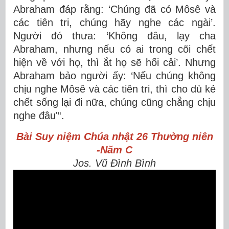
Abraham đáp rằng: ‘Chúng đã có Môsê và
các tiên tri, chúng hãy nghe các ngài’.
Người đó thưa: ‘Không đâu, lạy cha
Abraham, nhưng nếu có ai trong cõi chết
hiện về với họ, thì ắt họ sẽ hối cải’. Nhưng
Abraham bảo người ấy: ‘Nếu chúng không
chịu nghe Môsê và các tiên tri, thì cho dù kẻ
chết sống lại đi nữa, chúng cũng chẳng chịu
nghe đâu'“.
Bài Suy niệm Chúa nhật 26 Thường niên
-Năm C
Jos. Vũ Đình Bình