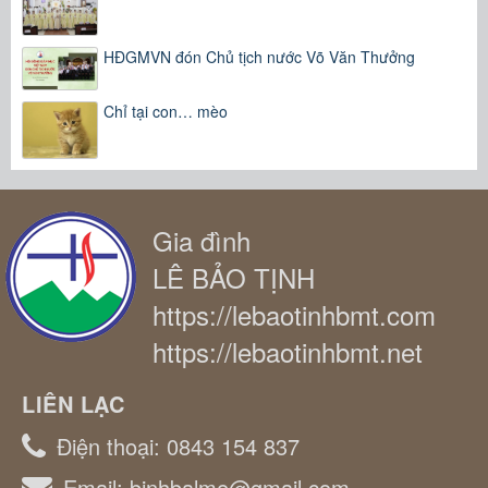
HĐGMVN đón Chủ tịch nước Võ Văn Thưởng
Chỉ tại con… mèo
Gia đình
LÊ BẢO TỊNH
https://lebaotinhbmt.com
https://lebaotinhbmt.net
LIÊN LẠC
Điện thoại:
0843 154 837
Email:
binhbalme@gmail.com