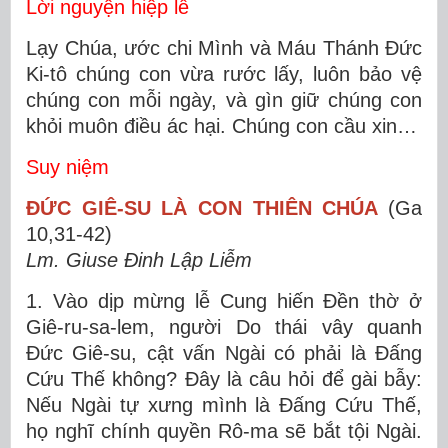
Lời nguyện hiệp lễ
Lạy Chúa, ước chi Mình và Máu Thánh Ðức
Ki-tô chúng con vừa rước lấy, luôn bảo vệ
chúng con mỗi ngày, và gìn giữ chúng con
khỏi muôn điều ác hại. Chúng con cầu xin…
Suy niệm
ĐỨC GIÊ-SU LÀ CON THIÊN CHÚA
(Ga
10,31-42)
Lm. Giuse Đinh Lập Liễm
1. Vào dịp mừng lễ Cung hiến Đền thờ ở
Giê-ru-sa-lem, người Do thái vây quanh
Đức Giê-su, cật vấn Ngài có phải là Đấng
Cứu Thế không? Đây là câu hỏi để gài bẫy:
Nếu Ngài tự xưng mình là Đấng Cứu Thế,
họ nghĩ chính quyền Rô-ma sẽ bắt tội Ngài.