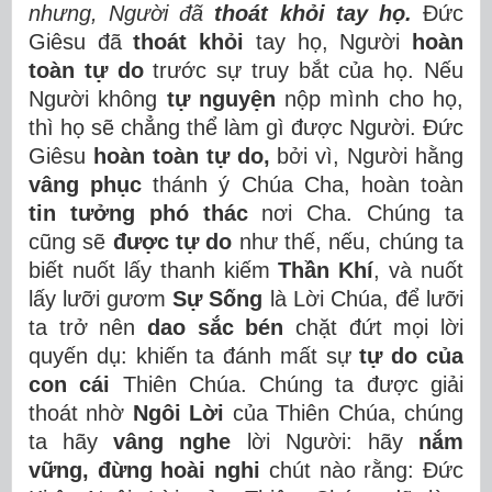
nhưng, Người đã
thoát khỏi tay họ.
Đức
Giêsu đã
thoát khỏi
tay họ, Người
hoàn
toàn tự do
trước sự truy bắt của họ. Nếu
Người không
tự nguyện
nộp mình cho họ,
thì họ sẽ chẳng thể làm gì được Người. Đức
Giêsu
hoàn toàn tự do,
bởi vì, Người hằng
vâng phục
thánh ý Chúa Cha, hoàn toàn
tin tưởng phó thác
nơi Cha. Chúng ta
cũng sẽ
được tự do
như thế, nếu, chúng ta
biết nuốt lấy thanh kiếm
Thần Khí
, và nuốt
lấy lưỡi gươm
Sự Sống
là Lời Chúa, để lưỡi
ta trở nên
dao sắc bén
chặt đứt mọi lời
quyến dụ: khiến ta đánh mất sự
tự do của
con cái
Thiên Chúa. Chúng ta được giải
thoát nhờ
Ngôi Lời
của Thiên Chúa, chúng
ta hãy
vâng nghe
lời Người: hãy
nắm
vững, đừng hoài nghi
chút nào rằng: Đức