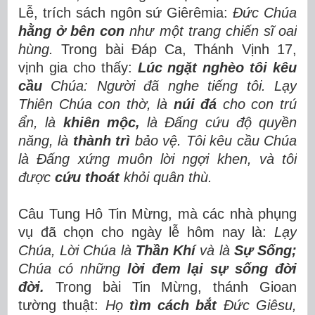
Lễ, trích sách ngôn sứ Giêrêmia:
Đức Chúa
hằng ở bên con
như một trang chiến sĩ oai
hùng.
Trong bài Đáp Ca, Thánh Vịnh 17,
vịnh gia cho thấy:
Lúc ngặt nghèo tôi kêu
cầu
Chúa: Người đã nghe tiếng tôi. Lạy
Thiên Chúa con thờ, là
núi đá
cho con trú
ẩn, là
khiên mộc,
là Đấng cứu độ quyền
năng, là
thành trì
bảo vệ. Tôi kêu cầu Chúa
là Đấng xứng muôn lời ngợi khen, và tôi
được
cứu thoát
khỏi quân thù.
Câu Tung Hô Tin Mừng, mà các nhà phụng
vụ đã chọn cho ngày lễ hôm nay là:
Lạy
Chúa, Lời Chúa là
Thần Khí
và là
Sự Sống;
Chúa có những
lời đem lại sự sống đời
đời.
Trong bài Tin Mừng, thánh Gioan
tường thuật:
Họ
tìm cách bắt
Đức Giêsu,