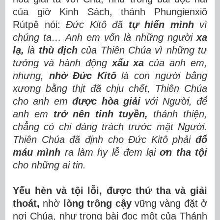
của giờ Kinh Sách, thánh Phungienxiô
Rútpê nói:
Đức Kitô đã
tự hiến mình
vì
chúng ta… Anh em vốn là những người
xa
lạ,
là
thù địch
của Thiên Chúa vì những tư
tưởng và hành động
xấu xa
của anh em,
nhưng,
nhờ Đức Kitô
là con người bằng
xương bằng thịt đã chịu chết, Thiên Chúa
cho anh em
được hòa giải
với Người, để
anh em
trở nên tinh tuyền,
thánh thiện,
chẳng có chi đáng trách trước mặt Người.
Thiên Chúa đã định cho Đức Kitô phải
đổ
máu mình
ra làm hy lễ đem lại
ơn tha tội
cho những ai tin.
Yếu hèn và tội lỗi, được thứ tha và giải
thoát,
nhờ
lòng trông cậy
vững vàng đặt ở
nơi Chúa,
như trong bài đọc một của Thánh