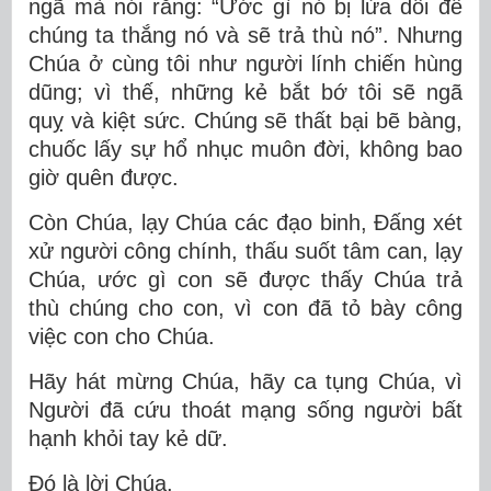
ngã mà nói rằng: “Ước gì nó bị lừa dối để
chúng ta thắng nó và sẽ trả thù nó”. Nhưng
Chúa ở cùng tôi như người lính chiến hùng
dũng; vì thế, những kẻ bắt bớ tôi sẽ ngã
quỵ và kiệt sức. Chúng sẽ thất bại bẽ bàng,
chuốc lấy sự hổ nhục muôn đời, không bao
giờ quên được.
Còn Chúa, lạy Chúa các đạo binh, Ðấng xét
xử người công chính, thấu suốt tâm can, lạy
Chúa, ước gì con sẽ được thấy Chúa trả
thù chúng cho con, vì con đã tỏ bày công
việc con cho Chúa.
Hãy hát mừng Chúa, hãy ca tụng Chúa, vì
Người đã cứu thoát mạng sống người bất
hạnh khỏi tay kẻ dữ.
Ðó là lời Chúa.