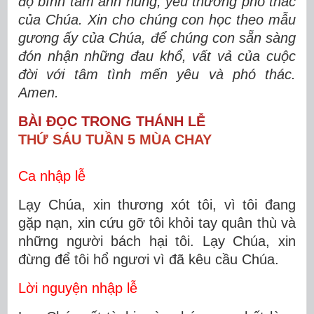
độ
b
ì
nh t
â
m anh h
ù
ng, y
ê
u th
ươ
ng ph
ó
th
á
c
c
ủ
a Ch
ú
a. Xin cho ch
ú
ng con h
ọ
c theo m
ẫ
u
g
ươ
ng
ấ
y c
ủ
a Ch
ú
a,
để
ch
ú
ng con s
ẵ
n s
à
ng
đ
ó
n nh
ậ
n nh
ữ
ng
đ
au kh
ổ
, v
ấ
t v
ả
c
ủ
a cu
ộ
c
đờ
i v
ớ
i t
â
m t
ì
nh m
ế
n y
ê
u v
à
ph
ó
th
ác.
Amen.
BÀI ĐỌC TRONG THÁNH LỄ
THỨ SÁU TUẦN 5 MÙA CHAY
Ca nhập lễ
Lạy Chúa, xin thương xót tôi, vì tôi đang
gặp nạn, xin cứu gỡ tôi khỏi tay quân thù và
những người bách hại tôi. Lạy Chúa, xin
đừng để tôi hổ ngươi vì đã kêu cầu Chúa.
Lời nguyện nhập lễ