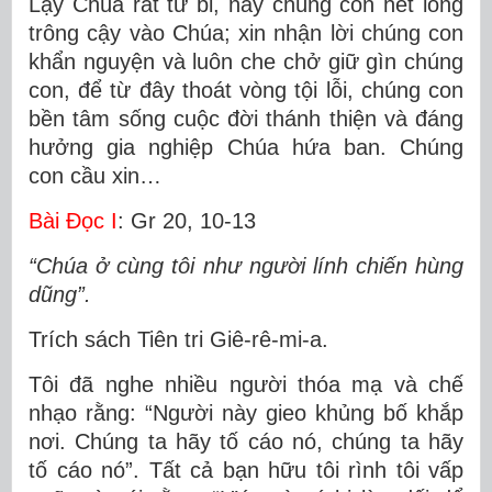
Lạy Chúa rất từ bi, này chúng con hết lòng
trông cậy vào Chúa; xin nhận lời chúng con
khẩn nguyện và luôn che chở giữ gìn chúng
con, để từ đây thoát vòng tội lỗi, chúng con
bền tâm sống cuộc đời thánh thiện và đáng
hưởng gia nghiệp Chúa hứa ban. Chúng
con cầu xin…
Bài Ðọc I
: Gr 20, 10-13
“Chúa ở cùng tôi như người lính chiến hùng
dũng”.
Trích sách Tiên tri Giê-rê-mi-a.
Tôi đã nghe nhiều người thóa mạ và chế
nhạo rằng: “Người này gieo khủng bố khắp
nơi. Chúng ta hãy tố cáo nó, chúng ta hãy
tố cáo nó”. Tất cả bạn hữu tôi rình tôi vấp