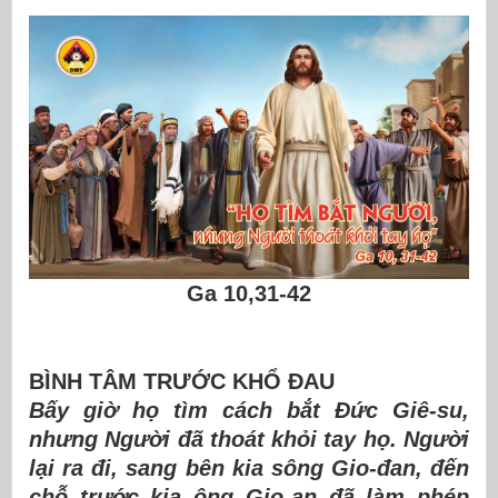
Ga 10,31-42
BÌNH TÂM TRƯỚC KHỔ
ĐAU
Bấy gi
ờ
h
ọ
t
ì
m c
á
ch b
ắ
t
Đứ
c Gi
ê
-su,
nh
ư
ng Ng
ườ
i
đã
tho
á
t kh
ỏ
i tay h
ọ
. Ng
ườ
i
l
ạ
i ra
đ
i, sang b
ê
n kia s
ô
ng Gio-
đ
an,
đ
ế
n
ch
ỗ
tr
ướ
c kia
ô
ng Gio-an
đã
l
à
m ph
é
p