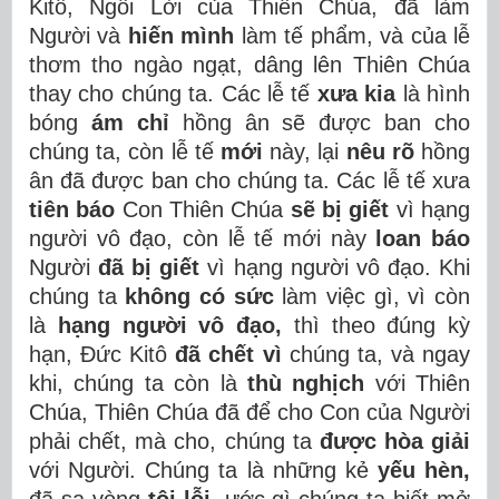
Kitô, Ngôi Lời của Thiên Chúa, đã làm
Người và
hiến mình
làm tế phẩm, và của lễ
thơm tho ngào ngạt, dâng lên Thiên Chúa
thay cho chúng ta. Các lễ tế
xưa kia
là hình
bóng
ám chỉ
hồng ân sẽ được ban cho
chúng ta, còn lễ tế
mới
này, lại
nêu rõ
hồng
ân đã được ban cho chúng ta. Các lễ tế xưa
tiên báo
Con Thiên Chúa
sẽ bị giết
vì hạng
người vô đạo, còn lễ tế mới này
loan báo
Người
đã bị giết
vì hạng người vô đạo. Khi
chúng ta
không có sức
làm việc gì, vì còn
là
hạng người vô đạo,
thì theo đúng kỳ
hạn, Đức Kitô
đã chết vì
chúng ta, và ngay
khi, chúng ta còn là
thù nghịch
với Thiên
Chúa, Thiên Chúa đã để cho Con của Người
phải chết, mà cho, chúng ta
được hòa giải
với Người. Chúng ta là những kẻ
yếu hèn,