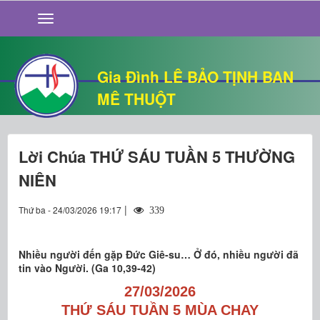
GIỚI THIỆU
TIN TỨC
SỐNG ĐẠO
Gia Đình LÊ BẢO TỊNH BAN
CHUYỆN NHÀ
MÊ THUỘT
QUÁN VĂN
THƯ GIÃN
Lời Chúa THỨ SÁU TUẦN 5 THƯỜNG
NIÊN
|
Thứ ba - 24/03/2026 19:17
339
Nhiều người đến gặp Đức Giê-su… Ở đó, nhiều người đã
tin vào Người. (Ga 10,39-42)
27/03/2026
THỨ SÁU TUẦN 5 MÙA CHAY