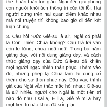
thế hoàn toàn tôn giáo. Ngài đến giải phóng
con người khỏi ách thống trị của tội lỗi. Hai
người đứng trên hai quan điểm khác nhau
mà nói truyện thì không bao giờ đi đến kết
luận chung.
3. Câu hỏi “Đức Giê-su là ai”, Ngài có phải
là Con Thiên Chúa không? Câu trả lời vẫn
còn lơ lửng, chưa ngã ngũ! Trong ba năm
giảng dạy, với nội dung giảng dạy, và cách
thức giảng dạy của Đức Giê-su đã khiến
mọi người ngạc nhiên thán phục. Thêm vào
đó, những phép lạ Chúa làm lại củng cố
thêm cho sự thán phục này. Dầu vậy, thính
giả của Ngài vẫn thắc mắc hỏi nhau: Giê-su
là ai? Nhiều người cho Ngài là một tiên tri
nào đó như I-sai-a, Ê-li-a, Giê-rê-mi-a hay
một tiên tri nào khác đã sống lại.