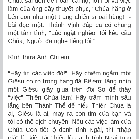
Chúa sai đến để hoán cải họ; lời nói và việc
làm của ông đầy thuyết phục, “Chúa hằng ở
bên con như một trang chiến sĩ oai hùng!” -
bài đọc một. Thánh Vịnh đáp ca có chung
một tâm tình, “Lúc ngặt nghèo, tôi kêu cầu
Chúa; Người đã nghe tiếng tôi!”.
Kính thưa Anh Chị em,
“Hãy tin các việc đó!”. Hãy chiêm ngắm một
Giêsu co ro trong hang đá Bêlem; lặng nhìn
một Giêsu giãy giụa trên đồi Sọ để thấy
“việc” Thiên Chúa làm! Hãy trầm mình sâu
lắng bên Thánh Thể để hiểu Thiên Chúa là
ai, Giêsu là ai, may ra con tim của bạn và
tôi có thể dịch chuyển. Nếu các việc làm của
Chúa Con tiết lộ danh tính Ngài, thì “thập
giá” là ‘kiệt tác’ biểu lộ danh tính Ngài trọn