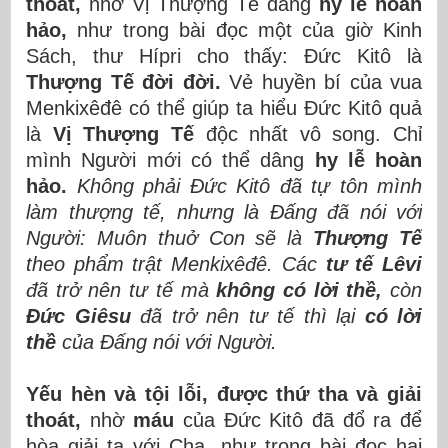
thoát,
nhờ Vị Thượng Tế dâng
hy lễ hoàn
hảo,
như trong bài đọc một của giờ Kinh
Sách, thư Hípri cho thấy: Đức Kitô là
Thượng Tế đời đời.
Vẻ huyền bí của vua
Menkixêđê có thể giúp ta hiểu Đức Kitô quả
là
Vị Thượng Tế
độc nhất vô song. Chỉ
mình Người mới có thể dâng
hy lễ hoàn
hảo.
Không phải Đức Kitô đã tự tôn mình
làm thượng tế, nhưng là Đấng đã nói với
Người: Muôn thuở Con sẽ là
Thượng Tế
theo phẩm trật Menkixêđê. Các
tư tế Lêvi
đã trở nên tư tế mà
không có lời thề,
còn
Đức Giêsu
đã trở nên tư tế thì lại
có lời
thề
của Đấng nói với Người.
Yếu hèn và tội lỗi, được thứ tha và giải
thoát,
nhờ
máu
của Đức Kitô đã đổ ra để
hòa giải ta với Cha,
như trong bài đọc hai