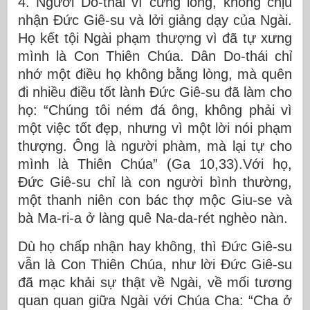
4. Người Do-thái vì cứng lòng, không chịu
nhận Đức Giê-su và lởi giảng dạy của Ngài.
Họ kết tội Ngài phạm thượng vì đã tự xưng
mình là Con Thiên Chúa. Dân Do-thái chỉ
nhớ một điều họ không bằng lòng, mà quên
đi nhiều điều tốt lành Đức Giê-su đã làm cho
họ: “Chúng tôi ném đá ông, không phải vì
một việc tốt đẹp, nhưng vì một lời nói phạm
thượng. Ông là người phàm, mà lại tự cho
mình là Thiên Chúa” (Ga 10,33).Với họ,
Đức Giê-su chỉ là con người bình thường,
một thanh niên con bác thợ mộc Giu-se và
bà Ma-ri-a ở làng quê Na-da-rét nghèo nàn.
Dù họ chấp nhận hay không, thì Đức Giê-su
vẫn là Con Thiên Chúa, như lời Đức Giê-su
đã mạc khải sự thật về Ngài, về mối tương
quan quan giữa Ngài với Chúa Cha: “Cha ở