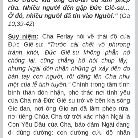
r
ử
a. Nhi
ề
u ng
ườ
i
đ
ế
n g
ặ
p
Đứ
c Gi
ê
-su
…
Ở
đó
, nhi
ề
u ng
ườ
i
đã
tin v
à
o Ng
ườ
i.
”
(
Ga
10,39-42
)
Suy niệm
:
Cha Ferlay nói v
ề
th
á
i
độ
c
ủ
a
Đứ
c Gi
ê
-su:
“
Tr
ướ
c c
á
i ch
ế
t v
ô
ph
ươ
ng
tr
á
nh kh
ỏ
i,
Đứ
c Gi
ê
-su kh
ô
ng ph
ẫ
n n
ộ
ch
ố
ng l
ạ
i, c
ũ
ng ch
ẳ
ng h
ồ
h
ở
i ch
ụ
p l
ấ
y,
nh
ư
ng Ng
à
i
đ
ó
n nh
ậ
n nh
ữ
ng g
ì
x
ả
y
đế
n do
b
à
n tay con ng
ườ
i, r
ồ
i d
â
ng l
ê
n Cha nh
ư
m
ộ
t c
ủ
a l
ễ
tinh tuy
ề
n.
”
Chính trong tâm tình
bình th
ả
n
đ
ó
n nh
ậ
n, ph
ó
th
á
c n
ơ
i t
ì
nh y
ê
u
c
ủ
a Cha m
à
Đứ
c Gi
ê
-su tr
ở
v
ề
b
ê
n kia s
ô
ng
Gio-
đ
an, n
ơ
i
ô
ng Gio-an
đ
ã
l
à
m ph
é
p r
ử
a,
n
ơ
i ti
ế
ng Ch
ú
a Cha t
ừ
tr
ờ
i x
á
c nh
ậ
n Ng
à
i l
à
Con Y
ê
u D
ấ
u c
ủ
a Cha, b
ả
o
đả
m Ng
à
i
đ
ang
đ
i
đ
ú
ng
đườ
ng: con
đườ
ng c
ứ
u
độ
nh
â
n