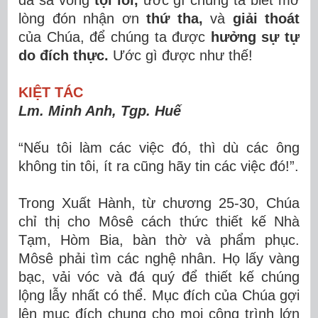
đã sa vòng
tội lỗi,
ước gì chúng ta biết mở
lòng đón nhận ơn
thứ tha,
và
giải thoát
của Chúa, để chúng ta được
hưởng sự tự
do đích thực.
Ước gì được như thế!
KIỆT TÁC
Lm. Minh Anh, Tgp. Huế
“Nếu tôi làm các việc đó, thì dù các ông
không tin tôi, ít ra cũng hãy tin các việc đó!”.
Trong Xuất Hành, từ chương 25-30, Chúa
chỉ thị cho Môsê cách thức thiết kế Nhà
Tạm, Hòm Bia, bàn thờ và phẩm phục.
Môsê phải tìm các nghệ nhân. Họ lấy vàng
bạc, vải vóc và đá quý để thiết kế chúng
lộng lẫy nhất có thể. Mục đích của Chúa gợi
lên mục đích chung cho mọi công trình lớn