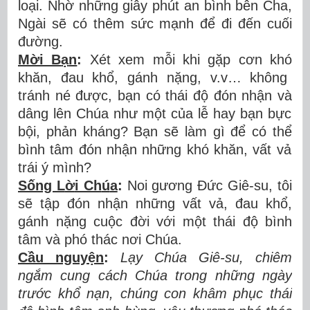
lo
ạ
i. Nh
ờ
nh
ữ
ng gi
â
y ph
ú
t an b
ì
nh b
ê
n Cha,
Ng
à
i s
ẽ
c
ó
th
ê
m s
ứ
c m
ạ
nh
để
đ
i
đế
n cu
ố
i
đường.
Mời B
ạ
n
:
Xét xem m
ỗ
i khi g
ặ
p c
ơ
n kh
ó
kh
ă
n,
đ
au kh
ổ
, g
á
nh n
ặ
ng, v.v
…
kh
ô
ng
tr
á
nh n
é
đượ
c, b
ạ
n c
ó
th
á
i
độ
đ
ó
n nh
ậ
n v
à
d
â
ng l
ê
n Ch
ú
a nh
ư
m
ộ
t c
ủ
a l
ễ
hay b
ạ
n b
ự
c
b
ộ
i, ph
ả
n kh
á
ng? B
ạ
n s
ẽ
l
à
m g
ì
để
c
ó
th
ể
b
ì
nh t
â
m
đ
ó
n nh
ậ
n nh
ữ
ng kh
ó
kh
ă
n, v
ấ
t v
ả
tr
á
i
ý
mình?
Sống L
ờ
i Ch
ú
a
:
Noi g
ươ
ng
Đứ
c Gi
ê
-su, t
ô
i
s
ẽ
t
ậ
p
đ
ó
n nh
ậ
n nh
ữ
ng v
ấ
t v
ả
,
đ
au kh
ổ
,
g
á
nh n
ặ
ng cu
ộ
c
đờ
i v
ớ
i m
ộ
t th
á
i
độ
b
ì
nh
t
â
m v
à
ph
ó
th
á
c n
ơ
i Chúa.
Cầu nguy
ệ
n
:
L
ạ
y Ch
ú
a Gi
ê
-su, chi
ê
m
ng
ắ
m cung c
á
ch Ch
ú
a trong nh
ữ
ng ng
à
y
tr
ướ
c kh
ổ
n
ạ
n, ch
ú
ng con kh
â
m ph
ụ
c th
á
i