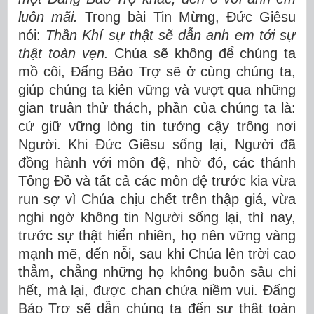
luôn mãi.
Trong bài Tin Mừng, Đức Giêsu
nói:
Thần Khí sự thật sẽ dẫn anh em tới sự
thật toàn vẹn.
Chúa sẽ không để chúng ta
mồ côi, Đấng Bảo Trợ sẽ ở cùng chúng ta,
giúp chúng ta kiên vững và vượt qua những
gian truân thử thách, phần của chúng ta là:
cứ giữ vững lòng tin tưởng cậy trông nơi
Người. Khi Đức Giêsu sống lại, Người đã
đồng hành với môn đệ, nhờ đó, các thánh
Tông Đồ và tất cả các môn đệ trước kia vừa
run sợ vì Chúa chịu chết trên thập giá, vừa
nghi ngờ không tin Người sống lại, thì nay,
trước sự thật hiển nhiên, họ nên vững vàng
mạnh mẽ, đến nỗi, sau khi Chúa lên trời cao
thẳm, chẳng những họ không buồn sầu chi
hết, mà lại, được chan chứa niềm vui. Đấng
Bảo Trợ sẽ dẫn chúng ta đến sự thật toàn