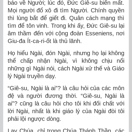
báo về Người; lúc đó, Đức Giê-su biến mất.
Mọi người đổ xô đi tìm Người. Chính quyền
thì lùng bắt để giết đi. Quân cách mạng thì
tìm để tôn vinh. Trong khi ấy, Đức Giê-su lại
âm thầm đến với cộng đoàn Esseniens, nơi
Giu-đa Ít-ca-ri-ốt là thủ lãnh.
Họ hiểu Ngài, đón Ngài, nhưng họ lại không
thể chấp nhận Ngài, vì không chịu nổi
những gì Ngài nói, cách Ngài xử thế và Giáo
lý Ngài truyền dạy.
“Giê-su, Ngài là ai”? là câu hỏi của các môn
đệ và người đương thời. “Giê-su, Ngài là
ai”? cũng là câu hỏi cho tôi khi đối chất với
lời Ngài, nhất là khi giáo lý của Ngài đòi tôi
phải lội ngược dòng.
Lạy Chúa, chỉ trong Chúa Thánh Thần, các