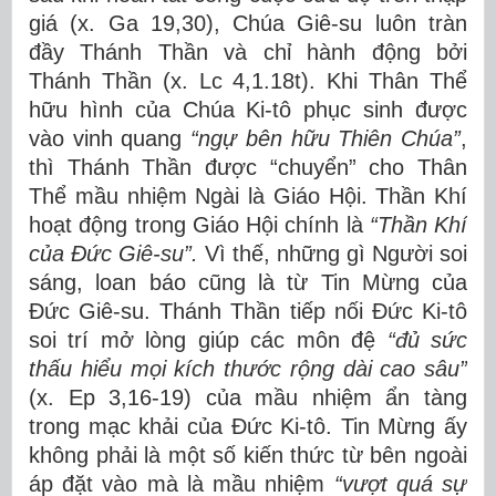
giá (x. Ga 19,30), Chúa Giê-su luôn tràn
đầy Thánh Thần và chỉ hành động bởi
Thánh Thần (x. Lc 4,1.18t). Khi Thân Thể
hữu hình của Chúa Ki-tô phục sinh được
vào vinh quang
“ngự
b
ê
n h
ữ
u Thi
ê
n Ch
ú
a
”
,
thì Thánh Thần được “chuyển” cho Thân
Thể mầu nhiệm Ngài là Giáo Hội. Thần Khí
hoạt động trong Giáo Hội chính là
“Thầ
n Kh
í
c
ủ
a
Đứ
c Gi
ê
-su
”
.
Vì thế, những gì Người soi
sáng, loan báo cũng là từ Tin Mừng của
Đức Giê-su. Thánh Thần tiếp nối Đức Ki-tô
soi trí mở lòng giúp các môn đệ
“đủ
s
ứ
c
th
ấ
u hi
ể
u m
ọ
i k
í
ch th
ướ
c r
ộ
ng d
à
i cao s
â
u
”
(x. Ep 3,16-19) của mầu nhiệm ẩn tàng
trong mạc khải của Đức Ki-tô. Tin Mừng ấy
không phải là một số kiến thức từ bên ngoài
áp đặt vào mà là mầu nhiệm
“vượ
t qu
á
s
ự