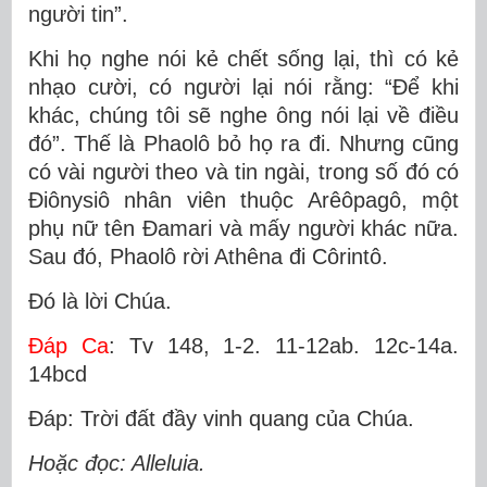
người tin”.
Khi họ nghe nói kẻ chết sống lại, thì có kẻ
nhạo cười, có người lại nói rằng: “Ðể khi
khác, chúng tôi sẽ nghe ông nói lại về điều
đó”. Thế là Phaolô bỏ họ ra đi. Nhưng cũng
có vài người theo và tin ngài, trong số đó có
Ðiônysiô nhân viên thuộc Arêôpagô, một
phụ nữ tên Ðamari và mấy người khác nữa.
Sau đó, Phaolô rời Athêna đi Côrintô.
Ðó là lời Chúa.
Ðáp Ca
: Tv 148, 1-2. 11-12ab. 12c-14a.
14bcd
Ðáp: Trời đất đầy vinh quang của Chúa.
Hoặc đọc: Alleluia.