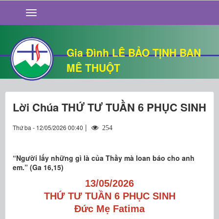
GIỚI THIỆU
TIN TỨC
SỐNG ĐẠO
Gia Đình LÊ BẢO TỊNH BAN
CHUYỆN NHÀ
MÊ THUỘT
QUÁN VĂN
THƯ GIÃN
Lời Chúa THỨ TƯ TUẦN 6 PHỤC SINH
|
Thứ ba - 12/05/2026 00:40
254
“Người lấy những gì là của Thầy mà loan báo cho anh
em.” (Ga 16,15)
13/05/2026
THỨ TƯ TUẦN 6 PHỤC SINH
Đức Mẹ Fatima