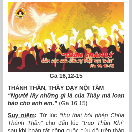
Ga 16,12-15
THÁNH THẦN, TH
Ầ
Y D
Ạ
Y N
ỘI TÂM
“Ngườ
i l
ấ
y nh
ữ
ng g
ì
l
à
c
ủ
a Th
ầ
y m
à
loan
b
á
o cho anh em.
”
(Ga 16,15)
Suy niệm
:
Từ lúc
“thụ
thai b
ở
i ph
é
p Chúa
Thánh Th
ầ
n
”
cho đến lúc
“trao Thầ
n Kh
í”
sau khi hoàn tất công cuộc cứu độ trên thập