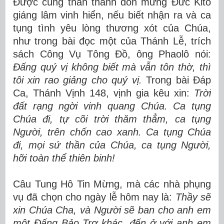
Được cùng thần thánh đón mừng Đức Kitô
giáng lâm vinh hiển, nếu biết nhận ra và ca
tụng tình yêu lòng thương xót của Chúa,
như trong bài đọc một của Thánh Lễ, trích
sách Công Vụ Tông Đồ, ông Phaolô nói:
Đấng quý vị không biết mà vẫn tôn thờ, thì
tôi xin rao giảng cho quý vị.
Trong bài Đáp
Ca, Thánh Vịnh 148, vịnh gia kêu xin:
Trời
đất rạng ngời vinh quang Chúa. Ca tụng
Chúa đi, tự cõi trời thăm thẳm, ca tụng
Người, trên chốn cao xanh. Ca tụng Chúa
đi, mọi sứ thần của Chúa, ca tụng Người,
hỡi toàn thể thiên binh!
Câu Tung Hô Tin Mừng, mà các nhà phụng
vụ đã chọn cho ngày lễ hôm nay là:
Thầy sẽ
xin Chúa Cha, và Người sẽ ban cho anh em
một Đấng Bảo Trợ khác, đến ở với anh em