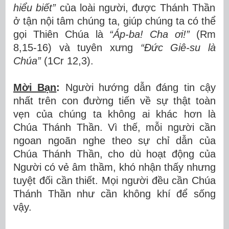
hi
ể
u bi
ế
t
”
của loài người, được Thánh Thần
ở tận nội tâm chúng ta, giúp chúng ta có thể
gọi Thiên Chúa là
“Áp-ba! Cha ơ
i!
”
(Rm
8,15-16) và tuyên xưng
“Đứ
c Gi
ê
-su l
à
Ch
ú
a
”
(1Cr 12,3).
Mời B
ạ
n
:
Người hướng dẫn đáng tin cậy
nhất trên con đường tiến về sự thật toàn
vẹn của chúng ta không ai khác hơn là
Chúa Thánh Thần. Vì thế, mỗi người cần
ngoan ngoãn nghe theo sự chỉ dẫn của
Chúa Thánh Thần, cho dù hoạt động của
Người có vẻ âm thầm, khó nhận thấy nhưng
tuyệt đối cần thiết. Mọi người đều cần Chúa
Thánh Thần như cần không khí để sống
vậy.