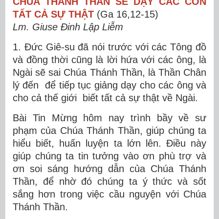
CHÚA THÁNH THẦN SẼ DẠY CÁC CON
TẤT CẢ SỰ THẬT
(Ga 16,12-15)
Lm. Giuse Đinh Lập Liễm
1. Đức Giê-su đã nói trước với các Tông đồ
và đồng thời cũng là lời hứa với các ông, là
Ngài sẽ sai Chúa Thánh Thần, là Thần Chân
lý đến để tiếp tục giảng dạy cho các ông và
cho cả thế giới biết tất cả sự thật về Ngài.
Bài Tin Mừng hôm nay trình bầy về sư
phạm của Chúa Thánh Thần, giúp chúng ta
hiểu biết, huấn luyện ta lớn lên. Điều này
giúp chúng ta tin tưởng vào ơn phù trợ và
ơn soi sáng hướng dẫn của Chúa Thánh
Thần, để nhờ đó chúng ta ý thức và sốt
sắng hơn trong việc cầu nguyện với Chúa
Thánh Thần.