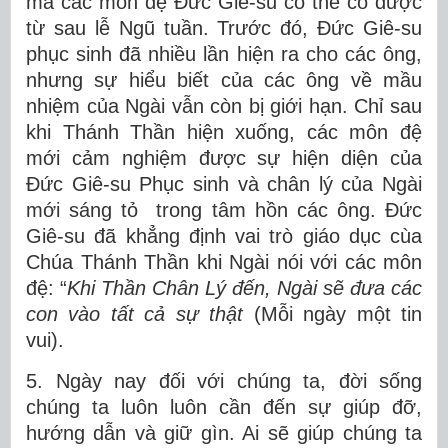
mà các môn đệ Đức Giê-su có thể có được
từ sau lễ Ngũ tuần. Trước đó, Đức Giê-su
phục sinh đã nhiều lần hiện ra cho các ông,
nhưng sự hiểu biết của các ông về mầu
nhiệm của Ngài vẫn còn bị giới hạn. Chỉ sau
khi Thánh Thần hiện xuống, các môn đệ
mới cảm nghiệm được sự hiện diện của
Đức Giê-su Phục sinh và chân lý của Ngài
mới sáng tỏ trong tâm hồn các ông. Đức
Giê-su đã khẳng định vai trò giáo dục cùa
Chúa Thánh Thần khi Ngài nói với các môn
đệ: “
Khi Thần Chân Lý đến, Ngài sẽ đưa các
con vào tất cả sự thật
(Mỗi ngày một tin
vui).
5. Ngày nay đối với chúng ta, đời sống
chúng ta luôn luôn cần đến sự giúp đỡ,
hướng dẫn và giữ gìn. Ai sẽ giúp chúng ta