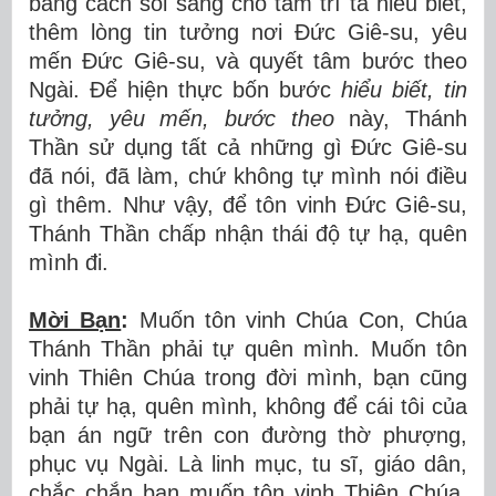
bằng cách soi sáng cho tâm trí ta hiểu biết,
thêm lòng tin tưởng nơi Đức Giê-su, yêu
mến Đức Giê-su, và quyết tâm bước theo
Ngài. Để hiện thực bốn bước
hiểu biết, tin
tưởng, yêu mến, bước theo
này, Thánh
Thần sử dụng tất cả những gì Đức Giê-su
đã nói, đã làm, chứ không tự mình nói điều
gì thêm. Như vậy, để tôn vinh Đức Giê-su,
Thánh Thần chấp nhận thái độ tự hạ, quên
mình đi.
Mời Bạn
:
Muốn tôn vinh Chúa Con, Chúa
Thánh Thần phải tự quên mình. Muốn tôn
vinh Thiên Chúa trong đời mình, bạn cũng
phải tự hạ, quên mình, không để cái tôi của
bạn án ngữ trên con đường thờ phượng,
phục vụ Ngài. Là linh mục, tu sĩ, giáo dân,
chắc chắn bạn muốn tôn vinh Thiên Chúa,