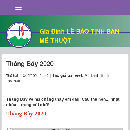
GIỚI THIỆU
TIN TỨC
SỐNG ĐẠO
Gia Đình LÊ BẢO TỊNH BAN
CHUYỆN NHÀ
MÊ THUỘT
QUÁN VĂN
THƯ GIÃN
Tháng Bảy 2020
|
Tác giả bài viết:
Vũ Đình Bình |
Thứ hai - 13/12/2021 21:40
948
Tháng Bảy về mà chẳng thấy em đâu, Câu thề hẹn... nhạt
nhòa... trong cõi nhớ!
Tháng Bảy 2020