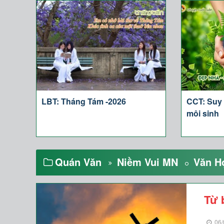
LBT: Tháng Tám -2026
CCT: Suy
môi sinh
Quán Văn
Niềm Vui MN
Văn H
Từ 
06/