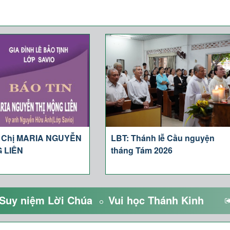
: Chị MARIA NGUYỄN
LBT: Thánh lễ Cầu nguyện
 LIÊN
tháng Tám 2026
Suy niệm Lời Chúa
Vui học Thánh Kinh