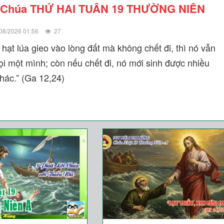
 Chúa THỨ HAI TUẦN 19 THƯỜNG NIÊN
08/2026 01:56
27
hạt lúa gieo vào lòng đất mà không chết đi, thì nó vẫn
rọi một mình; còn nếu chết đi, nó mới sinh được nhiều
hác.” (Ga 12,24)