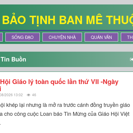
Ê BẢO TỊNH BAN MÊ THU
SỐNG ĐẠO
CHUYỆN NHÀ
QUÁN VĂN
TH
Tin Buồn
 Hội Giáo lý toàn quốc lần thứ VII -Ngày
i
08/2026 13:02
46
hội khép lại nhưng là mở ra trước cánh đồng truyền giáo
la cho công cuộc Loan báo Tin Mừng của Giáo Hội Việt
.