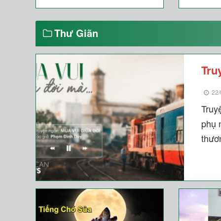
Thư Giãn
Tru
22/
Truy
phụ 
thươ