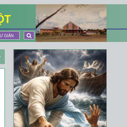
ỘT
Ư GIÃN