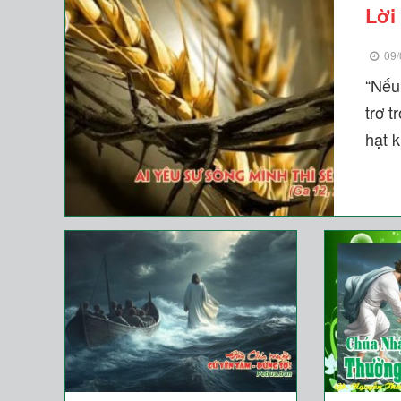
Lời
09/
“Nếu 
trơ t
hạt k