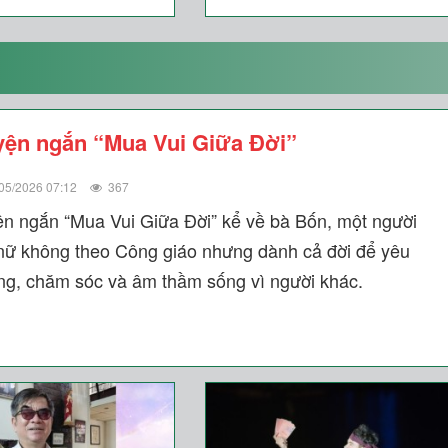
yện ngắn “Mua Vui Giữa Đời”
05/2026 07:12
367
ện ngắn “Mua Vui Giữa Đời” kể về bà Bốn, một người
nữ không theo Công giáo nhưng dành cả đời để yêu
ng, chăm sóc và âm thầm sống vì người khác.