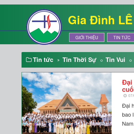
Gia Đình L
GIỚI THIỆU
TIN TỨC
Tin tức
Tin Thời Sự
Tin Vui
Đại
cuố
07/
Đại 
bao 
Nam