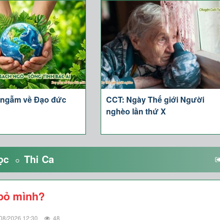
 ngẫm về Đạo đức
CCT: Ngày Thế giới Người
nghèo lần thứ X
ọc
Thi Ca
bỏ mình?
08/2026 12:30
48