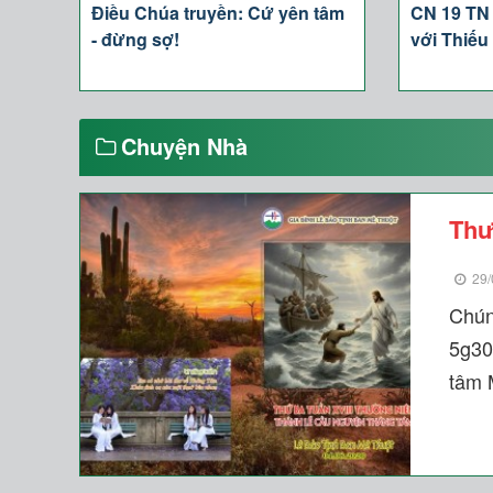
Điều Chúa truyền: Cứ yên tâm
CN 19 TN 
- đừng sợ!
với Thiếu
Chuyện Nhà
Thư
29/
Chún
5g30
tâm 