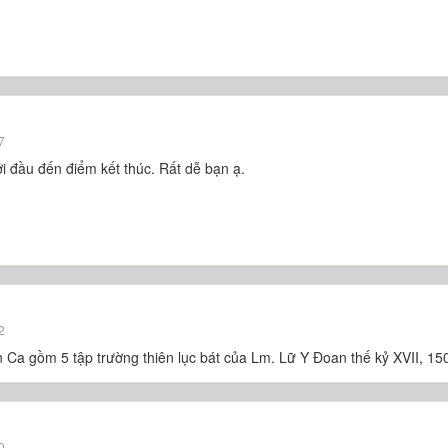
7
i đầu đến điểm kết thúc. Rất dễ bạn ạ.
2
Ca gồm 5 tập trường thiên lục bát của Lm. Lữ Y Đoan thế kỷ XVII, 15
0