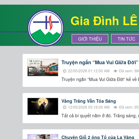
Gia Đình L
GIỚI THIỆU
TIN TỨC
Truyện ngắn “Mua Vui Giữa Đời”
22/05/2026 01:12:00 AM
Đã xem: 36
Truyện ngắn “Mua Vui Giữa Đời” kể về
Vầng Trăng Vẫn Tỏa Sáng
12/05/2026 05:16:00 AM
Đã xem: 35
Tất cả bí quyết nằm ở đó. Trăng sáng, 
Chuyện Giỗ 2 ông Tổ của La Vâng