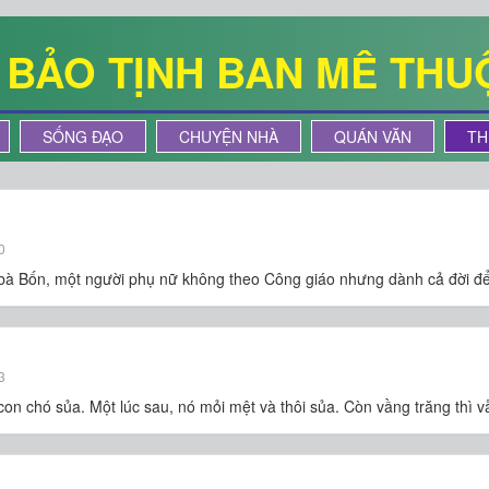
Ê BẢO TỊNH BAN MÊ THU
SỐNG ĐẠO
CHUYỆN NHÀ
QUÁN VĂN
TH
0
 bà Bốn, một người phụ nữ không theo Công giáo nhưng dành cả đời đ
3
con chó sủa. Một lúc sau, nó mỏi mệt và thôi sủa. Còn vầng trăng thì v