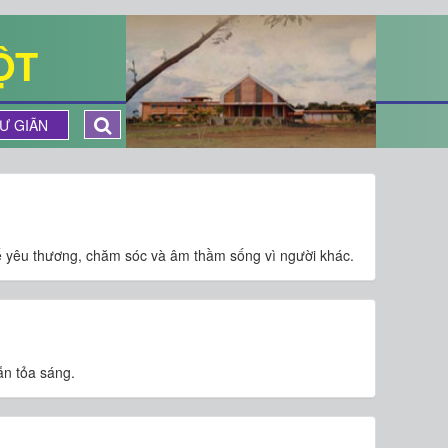
ỘT
Ư GIÃN
ể yêu thương, chăm sóc và âm thầm sống vì người khác.
ẫn tỏa sáng.