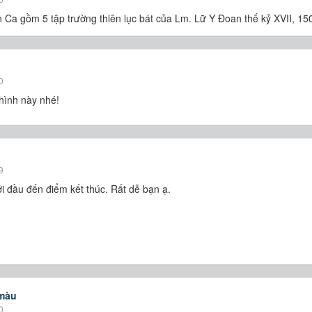
Ca gồm 5 tập trường thiên lục bát của Lm. Lữ Y Đoan thế kỷ XVII, 15
0
 hình này nhé!
9
i đầu đến điểm kết thúc. Rất dễ bạn ạ.
 màu
0