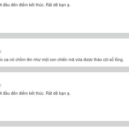
 khởi đầu đến điểm kết thúc. Rất dễ bạn ạ.
8
iếc ca-nô chồm lên như một con chiến mã vừa được tháo cũi sổ lồng.
2
 khởi đầu đến điểm kết thúc. Rất dễ bạn ạ.