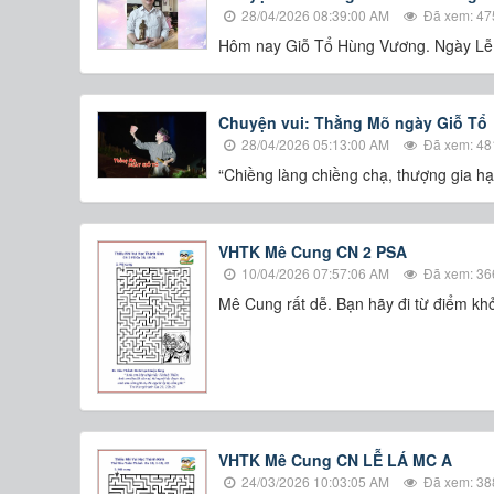
28/04/2026 08:39:00 AM
Đã xem: 47
Hôm nay Giỗ Tổ Hùng Vương. Ngày Lễ 
Chuyện vui: Thằng Mõ ngày Giỗ Tổ
28/04/2026 05:13:00 AM
Đã xem: 48
“Chiềng làng chiềng chạ, thượng gia hạ 
VHTK Mê Cung CN 2 PSA
10/04/2026 07:57:06 AM
Đã xem: 36
​​​​​​​Mê Cung rất dễ. Bạn hãy đi từ điểm
VHTK Mê Cung CN LỄ LÁ MC A
24/03/2026 10:03:05 AM
Đã xem: 38