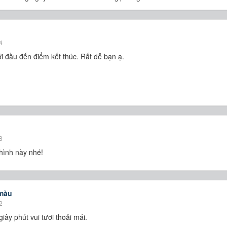
4
 khởi đầu đến điểm kết thúc. Rất dễ bạn ạ.
8
 hình này nhé!
 màu
2
ây phút vui tươi thoải mái.