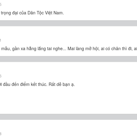
5
trọng đại của Dân Tộc Việt Nam.
1
mẫu, gần xa hẵng lắng tai nghe... Mai làng mở hội, ai có chân thì đi, 
6
 khởi đầu đến điểm kết thúc. Rất dễ bạn ạ.
8