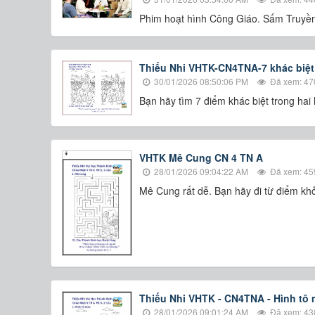
Phim hoạt hình Công Giáo. Sấm Truyền 
Thiếu Nhi VHTK-CN4TNA-7 khác biệt
30/01/2026 08:50:06 PM
Đã xem: 47
Bạn hãy tìm 7 điểm khác biệt trong hai
VHTK Mê Cung CN 4 TN A
28/01/2026 09:04:22 AM
Đã xem: 45
Mê Cung rất dễ. Bạn hãy đi từ điểm khở
Thiếu Nhi VHTK - CN4TNA - Hình tô
28/01/2026 09:01:24 AM
Đã xem: 43