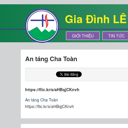
Gia Đình L
GIỚI THIỆU
TIN TỨC
An táng Cha Toàn
https://flic.kr/s/aHBqjCKnvh
An táng Cha Toàn
https://flic.kr/s/aHBqjCKnvh