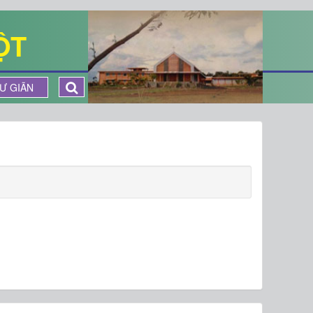
ỘT
Ư GIÃN