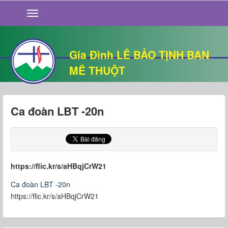
GIỚI THIỆU
TIN TỨC
SỐNG ĐẠO
Gia Đình LÊ BẢO TỊNH BAN
CHUYỆN NHÀ
MÊ THUỘT
QUÁN VĂN
THƯ GIÃN
Ca đoàn LBT -20n
https://flic.kr/s/aHBqjCrW21
Ca đoàn LBT -20n
https://flic.kr/s/aHBqjCrW21