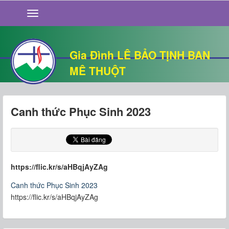
GIỚI THIỆU
TIN TỨC
SỐNG ĐẠO
Gia Đình LÊ BẢO TỊNH BAN
CHUYỆN NHÀ
MÊ THUỘT
QUÁN VĂN
THƯ GIÃN
Canh thức Phục Sinh 2023
https://flic.kr/s/aHBqjAyZAg
Canh thức Phục Sinh 2023
https://flic.kr/s/aHBqjAyZAg