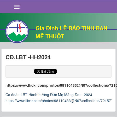
GIỚI THIỆU
TIN TỨC
SỐNG ĐẠO
Gia Đình LÊ BẢO TỊNH BAN
CHUYỆN NHÀ
MÊ THUỘT
QUÁN VĂN
THƯ GIÃN
CĐ.LBT -HH2024
https://www.flickr.com/photos/98110433@N07/collections/721
Ca đoàn LBT Hành hương Đức Mẹ Măng Đen -2024
https://www.flickr.com/photos/98110433@N07/collections/721577