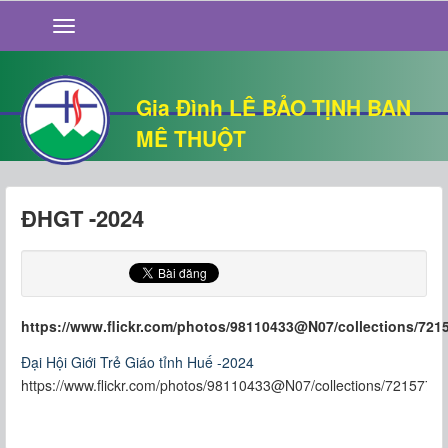
GIỚI THIỆU
TIN TỨC
SỐNG ĐẠO
Gia Đình LÊ BẢO TỊNH BAN
CHUYỆN NHÀ
MÊ THUỘT
QUÁN VĂN
THƯ GIÃN
ĐHGT -2024
https://www.flickr.com/photos/98110433@N07/collections/721
Đại Hội Giới Trẻ Giáo tỉnh Huế -2024
https://www.flickr.com/photos/98110433@N07/collections/721577