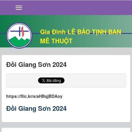
GIỚI THIỆU
TIN TỨC
SỐNG ĐẠO
Gia Đình LÊ BẢO TỊNH BAN
CHUYỆN NHÀ
MÊ THUỘT
QUÁN VĂN
THƯ GIÃN
Đồi Giang Sơn 2024
https://flic.kr/s/aHBqjBDAoy
Đồi Giang Sơn 2024