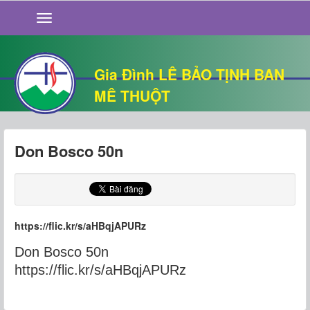
GIỚI THIỆU
TIN TỨC
SỐNG ĐẠO
Gia Đình LÊ BẢO TỊNH BAN
CHUYỆN NHÀ
MÊ THUỘT
QUÁN VĂN
THƯ GIÃN
Don Bosco 50n
https://flic.kr/s/aHBqjAPURz
Don Bosco 50n
https://flic.kr/s/aHBqjAPURz