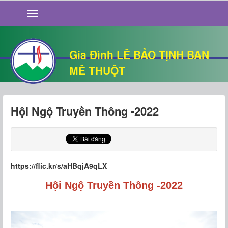
GIỚI THIỆU
TIN TỨC
SỐNG ĐẠO
Gia Đình LÊ BẢO TỊNH BAN
CHUYỆN NHÀ
MÊ THUỘT
QUÁN VĂN
THƯ GIÃN
Hội Ngộ Truyền Thông -2022
https://flic.kr/s/aHBqjA9qLX
Hội Ngộ Truyền Thông -2022