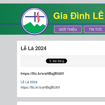
Gia Đình L
GIỚI THIỆU
TIN TỨC
Lễ Lá 2024
https://flic.kr/s/aHBqjBiU8V
Lễ Lá 2024
https://flic.kr/s/aHBqjBiU8V