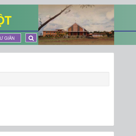
ỘT
Ư GIÃN