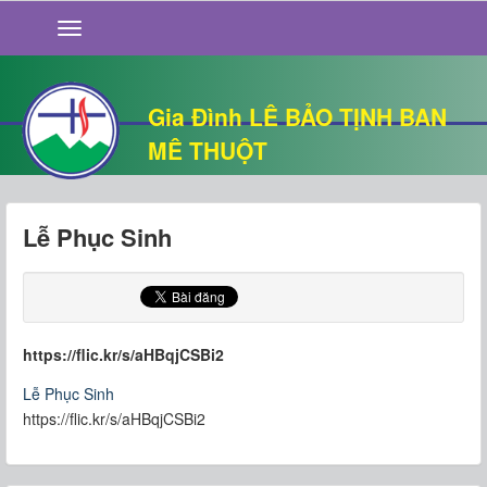
GIỚI THIỆU
TIN TỨC
SỐNG ĐẠO
Gia Đình LÊ BẢO TỊNH BAN
CHUYỆN NHÀ
MÊ THUỘT
QUÁN VĂN
THƯ GIÃN
Lễ Phục Sinh
https://flic.kr/s/aHBqjCSBi2
Lễ Phục Sinh
https://flic.kr/s/aHBqjCSBi2