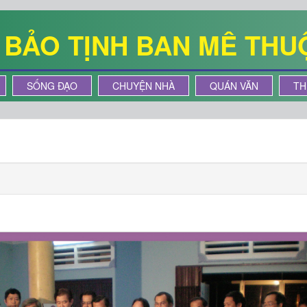
Ê BẢO TỊNH BAN MÊ THU
SỐNG ĐẠO
CHUYỆN NHÀ
QUÁN VĂN
TH