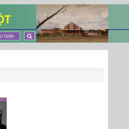
ỘT
Ư GIÃN