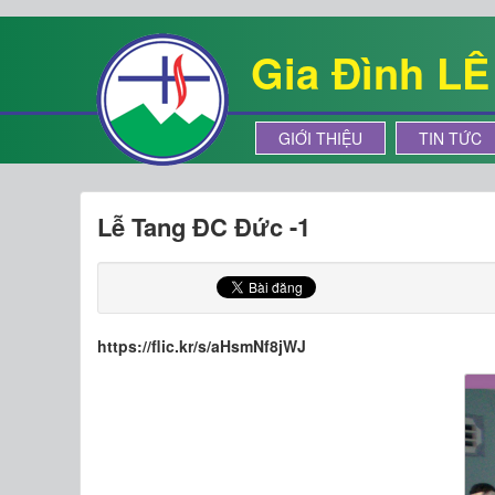
Gia Đình L
GIỚI THIỆU
TIN TỨC
Lễ Tang ĐC Đức -1
https://flic.kr/s/aHsmNf8jWJ