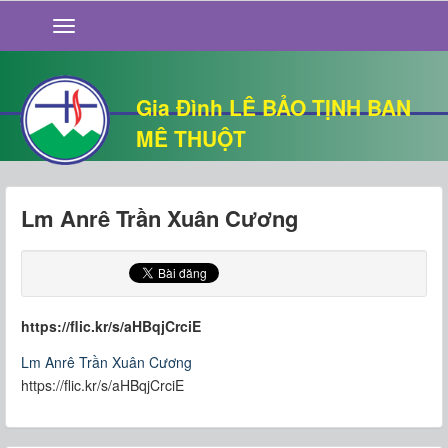
GIỚI THIỆU
TIN TỨC
SỐNG ĐẠO
Gia Đình LÊ BẢO TỊNH BAN
CHUYỆN NHÀ
MÊ THUỘT
QUÁN VĂN
THƯ GIÃN
Lm Anrê Trần Xuân Cương
https://flic.kr/s/aHBqjCrciE
Lm Anrê Trần Xuân Cương
https://flic.kr/s/aHBqjCrciE