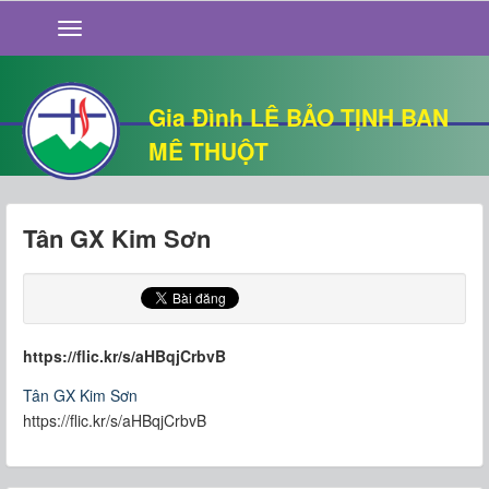
GIỚI THIỆU
TIN TỨC
SỐNG ĐẠO
Gia Đình LÊ BẢO TỊNH BAN
CHUYỆN NHÀ
MÊ THUỘT
QUÁN VĂN
THƯ GIÃN
Tân GX Kim Sơn
https://flic.kr/s/aHBqjCrbvB
Tân GX Kim Sơn
https://flic.kr/s/aHBqjCrbvB