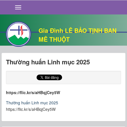
GIỚI THIỆU
TIN TỨC
SỐNG ĐẠO
Gia Đình LÊ BẢO TỊNH BAN
CHUYỆN NHÀ
MÊ THUỘT
QUÁN VĂN
THƯ GIÃN
Thường huấn Linh mục 2025
https://flic.kr/s/aHBqjCey5W
Thường huấn Linh mục 2025
https://flic.kr/s/aHBqjCey5W