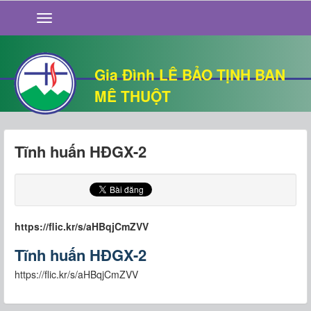
GIỚI THIỆU
TIN TỨC
SỐNG ĐẠO
Gia Đình LÊ BẢO TỊNH BAN
CHUYỆN NHÀ
MÊ THUỘT
QUÁN VĂN
THƯ GIÃN
Tĩnh huấn HĐGX-2
https://flic.kr/s/aHBqjCmZVV
Tĩnh huấn HĐGX-2
https://flic.kr/s/aHBqjCmZVV