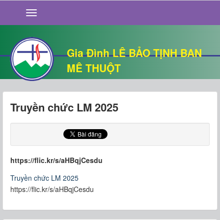
GIỚI THIỆU
TIN TỨC
SỐNG ĐẠO
Gia Đình LÊ BẢO TỊNH BAN
CHUYỆN NHÀ
MÊ THUỘT
QUÁN VĂN
THƯ GIÃN
Truyền chức LM 2025
https://flic.kr/s/aHBqjCesdu
Truyền chức LM 2025
https://flic.kr/s/aHBqjCesdu