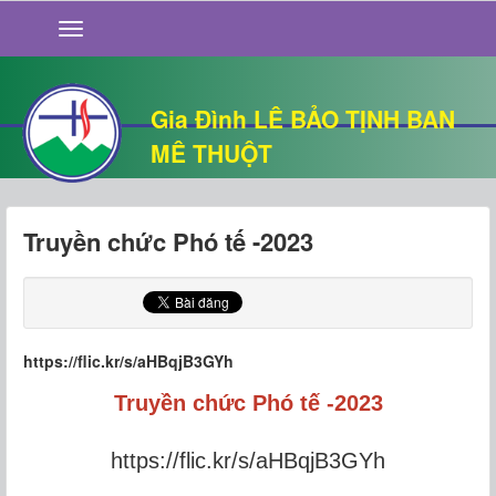
GIỚI THIỆU
TIN TỨC
SỐNG ĐẠO
Gia Đình LÊ BẢO TỊNH BAN
CHUYỆN NHÀ
MÊ THUỘT
QUÁN VĂN
THƯ GIÃN
Truyền chức Phó tế -2023
https://flic.kr/s/aHBqjB3GYh
Truyền chức Phó tế -2023
https://flic.kr/s/aHBqjB3GYh