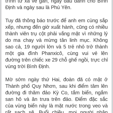
trình từ xa về gần, ngày đầu dành cho Bình
Định và ngày sau là Phú Yên
.
Tuy đã thông báo trước để anh em cùng sắp
xếp, nhưng đến giờ xuất hành, cũng có nhiều
thành viên trụ cột phải vắng mặt vì những lý
do ma chay và mừng tân linh mục. Không
sao cả, 19 người lớn và 5 trẻ nhỏ trở thành
một gia đình Phanxicô, cùng vui vẻ lên
đường trên chiếc xe 29 chỗ ghế ngồi, trực chỉ
vùng trời Bình Định.
Mờ sớm ngày thứ Hai, đoàn đã có mặt ở
Thành phố Quy Nhơn, sau khi điểm tâm lên
đường đi thăm đảo Kỳ Co, tắm biển, ngắm
san hô và ăn trưa trên đảo. Điểm đặc sắc
của vùng biển này là mặt nước trong veo và
rất sạch sẽ. Buổi chiều, mọi người nhận