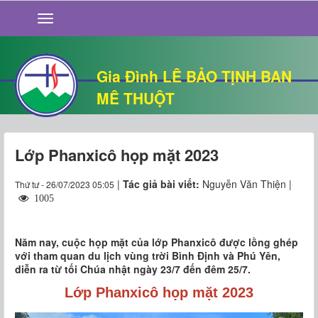
GIỚI THIỆU
TIN TỨC
SỐNG ĐẠO
Gia Đình LÊ BẢO TỊNH BAN
CHUYỆN NHÀ
MÊ THUỘT
QUÁN VĂN
THƯ GIÃN
Lớp Phanxicô họp mặt 2023
|
Tác giả bài viết:
Nguyễn Văn Thiện |
Thứ tư - 26/07/2023 05:05
1005
Năm nay, cuộc họp mặt của lớp Phanxicô được lồng ghép
với tham quan du lịch vùng trời Bình Định và Phú Yên,
diễn ra từ tối Chúa nhật ngày 23/7 đến đêm 25/7.
Lớp Phanxicô họp mặt 2023