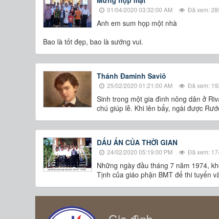
01/04/2020 03:32:00 AM
Đã xem: 28
Anh em sum họp một nhà
Bao là tốt đẹp, bao là sướng vui.
Thánh Ðaminh Saviô
25/02/2020 01:21:00 AM
Đã xem: 19
Sinh trong một gia đình nông dân ở Riva
chú giúp lễ. Khi lên bẩy, ngài được Rư
DẤU ẤN CỦA THỜI GIAN
24/02/2020 05:19:00 PM
Đã xem: 17
Những ngày đầu tháng 7 năm 1974, kho
Tịnh của giáo phận BMT để thi tuyển và
Gia đình