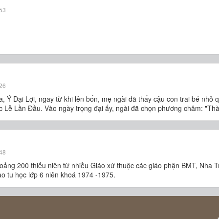
53
26
, Ý Ðại Lợi, ngay từ khi lên bốn, mẹ ngài đã thấy cậu con trai bé nhỏ
ớc Lễ Lần Ðầu. Vào ngày trọng đại ấy, ngài đã chọn phương châm: "Thà 
48
ảng 200 thiếu niên từ nhiều Giáo xứ thuộc các giáo phận BMT, Nha T
o tu học lớp 6 niên khoá 1974 -1975.