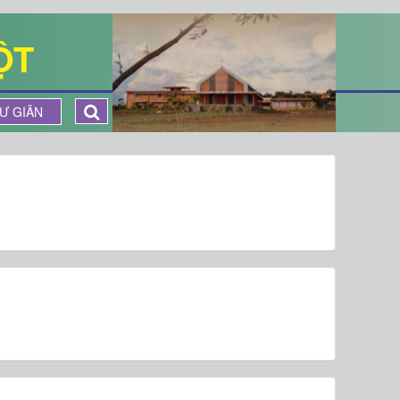
ỘT
Ư GIÃN