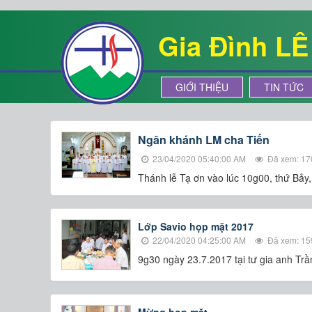
Gia Đình L
GIỚI THIỆU
TIN TỨC
Ngân khánh LM cha Tiến
23/04/2020 05:40:00 AM
Đã xem: 17
Thánh lễ Tạ ơn vào lúc 10g00, thứ Bảy
Lớp Savio họp mặt 2017
22/04/2020 04:25:00 AM
Đã xem: 15
9g30 ngày 23.7.2017 tại tư gia anh Tr
Mừng họp mặt