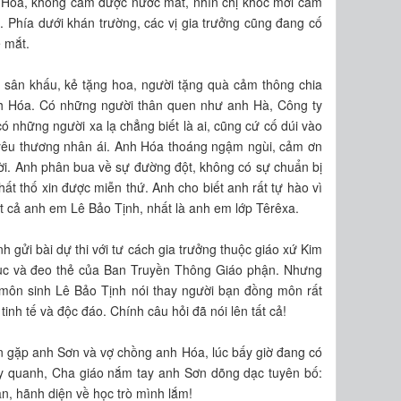
nh Hóa, không cầm được nước mắt, nhìn chị khóc mới cảm
. Phía dưới khán trường, các vị gia trưởng cũng đang cố
e mắt.
ên sân khấu, kẻ tặng hoa, người tặng quà cảm thông chia
 Hóa. Có những người thân quen như anh Hà, Công ty
 những người xa lạ chẳng biết là ai, cũng cứ cố dúi vào
h yêu thương nhân ái. Anh Hóa thoáng ngậm ngùi, cảm ơn
i. Anh phân bua về sự đường đột, không có sự chuẩn bị
hất thố xin được miễn thứ. Anh cho biết anh rất tự hào vì
t cả anh em Lê Bảo Tịnh, nhất là anh em lớp Têrêxa.
h gửi bài dự thi với tư cách gia trưởng thuộc giáo xứ Kim
phục và đeo thẻ của Ban Truyền Thông Giáo phận. Nhưng
một môn sinh Lê Bảo Tịnh nói thay người bạn đồng môn rất
tinh tế và độc đáo. Chính câu hỏi đã nói lên tất cả!
n gặp anh Sơn và vợ chồng anh Hóa, lúc bấy giờ đang có
y quanh, Cha giáo nắm tay anh Sơn dõng dạc tuyên bố:
n, hãnh diện về học trò mình lắm!