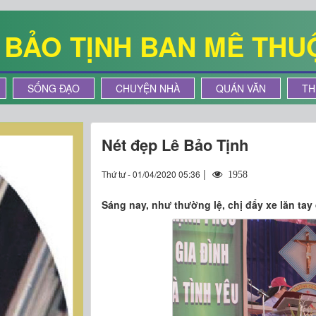
Ê BẢO TỊNH BAN MÊ THU
SỐNG ĐẠO
CHUYỆN NHÀ
QUÁN VĂN
TH
Nét đẹp Lê Bảo Tịnh
|
Thứ tư - 01/04/2020 05:36
1958
Sáng nay, như thường lệ, chị đẩy xe lăn tay