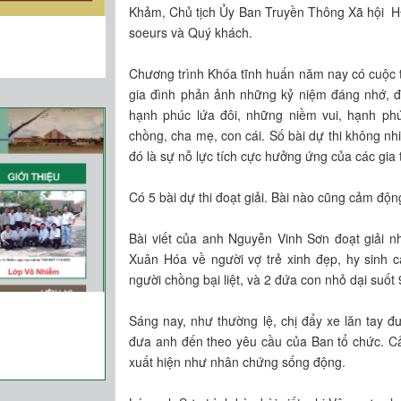
Khảm, Chủ tịch Ủy Ban Truyền Thông Xã hội
soeurs và Quý khách.
Chương trình Khóa tĩnh huấn năm nay có cuộc thi
gia đình phản ảnh những kỷ niệm đáng nhớ, đ
hạnh phúc lứa đôi, những niềm vui, hạnh phú
chồng, cha mẹ, con cái. Số bài dự thi không nh
đó là sự nỗ lực tích cực hưởng ứng của các gia 
Có 5 bài dự thi đoạt giải. Bài nào cũng cảm động
Bài viết của anh Nguyễn Vinh Sơn đoạt giải n
Xuân Hóa về người vợ trẻ xinh đẹp, hy sinh c
người chồng bại liệt, và 2 đứa con nhỏ dại suốt
Sáng nay, như thường lệ, chị đẩy xe lăn tay đ
đưa anh đến theo yêu cầu của Ban tổ chức. Cả
xuất hiện như nhân chứng sống động.