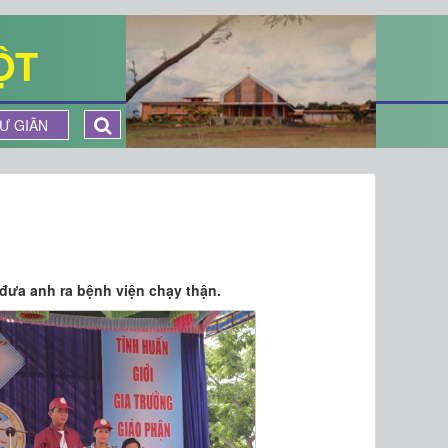
ỘT
Ư GIÃN
 đưa anh ra bệnh viện chạy thận.