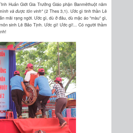
 Tĩnh Huấn Giới Gia Trưởng Giáo phận Banmêthuột năm
 mình và được tôn vinh"
(2 Thes 3,1). Ước gì tinh thần Lê
ẫn mãi rạng ngời. Ước gì, dù ở đâu, dù mặc áo "màu" gì,
 môn sinh Lê Bảo Tịnh. Ước gì! Ước gì!... Có người thầm
ịnh!