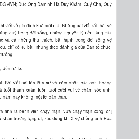
 HĐGMVN; Đức Ông Đaminh Hà Duy Khâm, Quý Cha, Quý
 viết về gia đình khá mới mẻ. Những bài viết rất thật về
áng quý trong đời sống, những nguyên lý nền tảng của
c và cả những thử thách, bất hạnh trong đời sống vợ
iều, chỉ có 40 bài, nhưng theo đánh giá của Ban tổ chức,
trưởng.
 đến rơi lệ.
hì. Bài viết nói lên tâm sự và cảm nhận của anh Hoàng
ả tuổi thanh xuân, luôn tươi cười vui vẻ chăm sóc anh,
 9 năm nay không một lời oán than.
ưa anh ra bệnh viện chạy thận. Vừa chạy thận xong, chị
 khán trường lặng đi, xúc động khi 2 vợ chồng anh Hóa