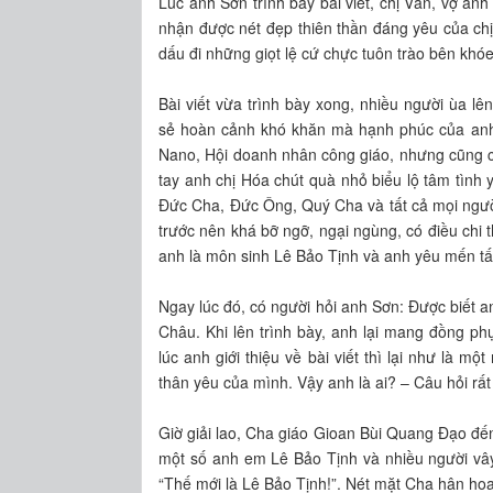
Lúc anh Sơn trình bày bài viết, chị Vân, vợ a
nhận được nét đẹp thiên thần đáng yêu của chị
dấu đi những giọt lệ cứ chực tuôn trào bên khó
Bài viết vừa trình bày xong, nhiều người ùa l
sẻ hoàn cảnh khó khăn mà hạnh phúc của anh
Nano, Hội doanh nhân công giáo, nhưng cũng có
tay anh chị Hóa chút quà nhỏ biểu lộ tâm tìn
Đức Cha, Đức Ông, Quý Cha và tất cả mọi ngườ
trước nên khá bỡ ngỡ, ngại ngùng, có điều chi t
anh là môn sinh Lê Bảo Tịnh và anh yêu mến tấ
Ngay lúc đó, có người hỏi anh Sơn: Được biết an
Châu. Khi lên trình bày, anh lại mang đồng 
lúc anh giới thiệu về bài viết thì lại như là 
thân yêu của mình. Vậy anh là ai? – Câu hỏi rất 
Giờ giải lao, Cha giáo Gioan Bùi Quang Đạo đế
một số anh em Lê Bảo Tịnh và nhiều người vâ
“Thế mới là Lê Bảo Tịnh!”. Nét mặt Cha hân hoa