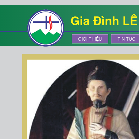
Gia Đình L
GIỚI THIỆU
TIN TỨC