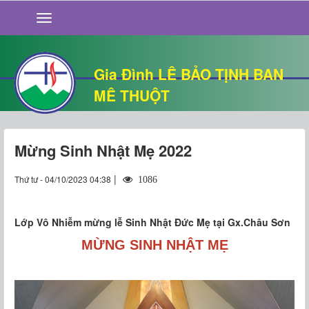
GIỚI THIỆU
TIN TỨC
SỐNG ĐẠO
Gia Đình LÊ BẢO TỊNH BAN
CHUYỆN NHÀ
MÊ THUỘT
QUÁN VĂN
THƯ GIÃN
Mừng Sinh Nhật Mẹ 2022
|
Thứ tư - 04/10/2023 04:38
1086
Lớp Vô Nhiễm mừng lễ Sinh Nhật Đức Mẹ tại Gx.Châu Sơn
MỪNG SINH NHẬT MẸ