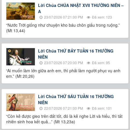
Lời Chúa CHÚA NHẬT XVII THƯỜNG NIÊN –
A
23/07/2026 07:21:00 PM
Đã xem: 123
“Nước Trời giống như chuyện kho báu chôn giấu trong ruộng.”
(Mt 13,44)
Lời Chúa THỨ BẢY TUẦN 16 THƯỜNG
NIÊN
23/07/2026 07:20:00 PM
Đã xem: 95
“Ai muốn làm lớn giữa anh em, thì phải làm người phục vụ anh
em.” (Mt 20,26)
Lời Chúa THỨ SÁU TUẦN 16 THƯỜNG
NIÊN
22/07/2026 07:21:00 PM
Đã xem: 101
“Còn kẻ được gieo trên đất tốt, đó là kẻ nghe Lời và hiểu, thì tất
nhiên sinh hoa kết quả...” (Mt 13,23a)