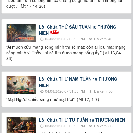
“Nếu anh em có lòng tin, sẽ chẳng có gì mà anh em không làm
được.” (Mt 17,14-20)
Lời Chúa THỨ SÁU TUẦN 18 THƯỜNG
NIÊN
05/08/2026 07:33:00 PM
Đã xem: 40
“Ai muốn cứu mạng sống mình thì sẽ mất; còn ai liều mất mạng
sống mình vì Thầy, thì sẽ tìm được mạng sống ấy.” (Mt 16,24-
28)
Lời Chúa THỨ NĂM TUẦN 18 THƯỜNG
NIÊN
04/08/2026 07:31:00 PM
Đã xem: 56
“Mặt Người chiếu sáng như mặt trời”. (Mt 17, 1-9)
Lời Chúa THỨ TƯ TUẦN 18 THƯỜNG NIÊN
03/08/2026 09:39:00 PM
Đã xem: 56