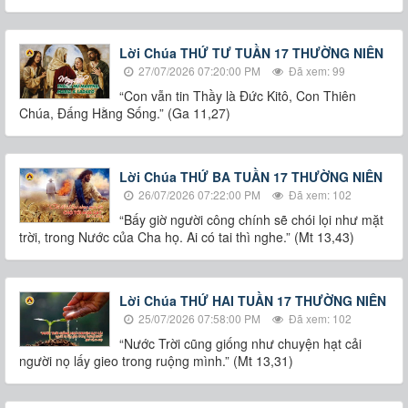
Lời Chúa THỨ TƯ TUẦN 17 THƯỜNG NIÊN
27/07/2026 07:20:00 PM
Đã xem: 99
“Con vẫn tin Thầy là Đức Kitô, Con Thiên
Chúa, Đấng Hằng Sống.” (Ga 11,27)
Lời Chúa THỨ BA TUẦN 17 THƯỜNG NIÊN
26/07/2026 07:22:00 PM
Đã xem: 102
“Bấy giờ người công chính sẽ chói lọi như mặt
trời, trong Nước của Cha họ. Ai có tai thì nghe.” (Mt 13,43)
Lời Chúa THỨ HAI TUẦN 17 THƯỜNG NIÊN
25/07/2026 07:58:00 PM
Đã xem: 102
“Nước Trời cũng giống như chuyện hạt cải
người nọ lấy gieo trong ruộng mình.” (Mt 13,31)