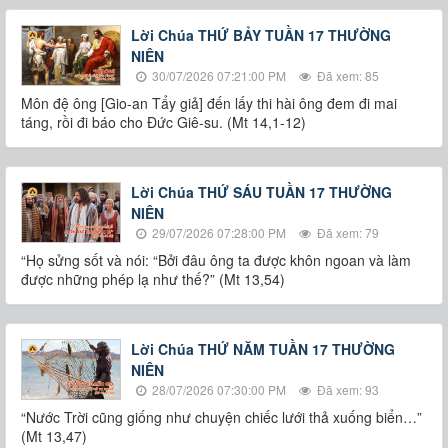
Lời Chúa THỨ BẢY TUẦN 17 THƯỜNG
NIÊN
30/07/2026 07:21:00 PM
Đã xem: 85
Môn đệ ông [Gio-an Tẩy giả] đến lấy thi hài ông đem đi mai
táng, rồi đi báo cho Đức Giê-su. (Mt 14,1-12)
Lời Chúa THỨ SÁU TUẦN 17 THƯỜNG
NIÊN
29/07/2026 07:28:00 PM
Đã xem: 79
“Họ sửng sốt và nói: “Bởi đâu ông ta được khôn ngoan và làm
được những phép lạ như thế?” (Mt 13,54)
Lời Chúa THỨ NĂM TUẦN 17 THƯỜNG
NIÊN
28/07/2026 07:30:00 PM
Đã xem: 93
“Nước Trời cũng giống như chuyện chiếc lưới thả xuống biển…”
(Mt 13,47)