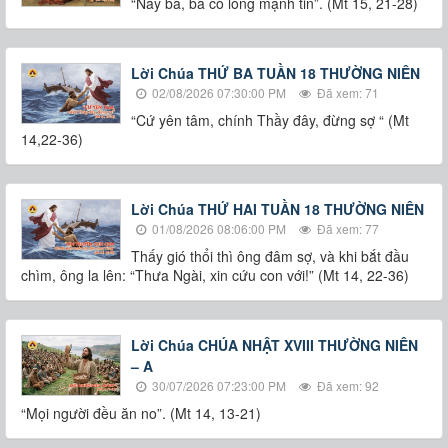
“Này bà, bà có lòng mạnh tin”. (Mt 15, 21-28)
Lời Chúa THỨ BA TUẦN 18 THƯỜNG NIÊN
02/08/2026 07:30:00 PM
Đã xem: 71
“Cứ yên tâm, chính Thầy đây, đừng sợ “ (Mt
14,22-36)
Lời Chúa THỨ HAI TUẦN 18 THƯỜNG NIÊN
01/08/2026 08:06:00 PM
Đã xem: 77
Thấy gió thổi thì ông đâm sợ, và khi bắt đầu
chìm, ông la lên: “Thưa Ngài, xin cứu con với!” (Mt 14, 22-36)
Lời Chúa CHÚA NHẬT XVIII THƯỜNG NIÊN
– A
30/07/2026 07:23:00 PM
Đã xem: 92
“Mọi người đều ăn no”. (Mt 14, 13-21)