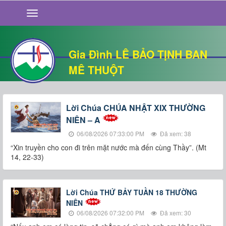
GIỚI THIỆU
TIN TỨC
SỐNG ĐẠO
Gia Đình LÊ BẢO TỊNH BAN
CHUYỆN NHÀ
MÊ THUỘT
QUÁN VĂN
THƯ GIÃN
Lời Chúa CHÚA NHẬT XIX THƯỜNG
NIÊN – A
06/08/2026 07:33:00 PM
Đã xem: 38
“Xin truyền cho con đi trên mặt nước mà đến cùng Thầy”. (Mt
14, 22-33)
Lời Chúa THỨ BẢY TUẦN 18 THƯỜNG
NIÊN
06/08/2026 07:32:00 PM
Đã xem: 30