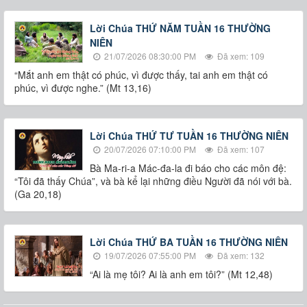
Lời Chúa THỨ NĂM TUẦN 16 THƯỜNG
NIÊN
21/07/2026 08:30:00 PM
Đã xem: 109
“Mắt anh em thật có phúc, vì được thấy, tai anh em thật có
phúc, vì được nghe.” (Mt 13,16)
Lời Chúa THỨ TƯ TUẦN 16 THƯỜNG NIÊN
20/07/2026 07:10:00 PM
Đã xem: 107
Bà Ma-ri-a Mác-đa-la đi báo cho các môn đệ:
“Tôi đã thấy Chúa”, và bà kể lại những điều Người đã nói với bà.
(Ga 20,18)
Lời Chúa THỨ BA TUẦN 16 THƯỜNG NIÊN
19/07/2026 07:55:00 PM
Đã xem: 132
“Ai là mẹ tôi? Ai là anh em tôi?” (Mt 12,48)