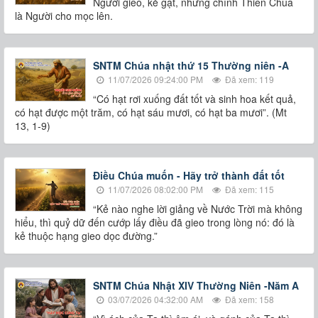
Người gieo, kẻ gặt, nhưng chính Thiên Chúa
là Người cho mọc lên.
SNTM Chúa nhật thứ 15 Thường niên -A
11/07/2026 09:24:00 PM
Đã xem: 119
“Có hạt rơi xuống đất tốt và sinh hoa kết quả,
có hạt được một trăm, có hạt sáu mươi, có hạt ba mươi”. (Mt
13, 1-9)
Điều Chúa muốn - Hãy trở thành đất tốt
11/07/2026 08:02:00 PM
Đã xem: 115
“Kẻ nào nghe lời giảng về Nước Trời mà không
hiểu, thì quỷ dữ đến cướp lấy điều đã gieo trong lòng nó: đó là
kẻ thuộc hạng gieo dọc đường.”
SNTM Chúa Nhật XIV Thường Niên -Năm A
03/07/2026 04:32:00 AM
Đã xem: 158