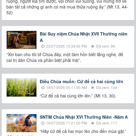
ruộng, người kia tìm được, vội chôn vùi xuống, vui mừng trở về
bán tất cả những gì anh có mà mua thửa ruộng ấy.” (Mt 13, 44-
52)
Bài Suy niệm Chúa Nhật XVII Thường niên
A
23/07/2026 10:39:00 PM
Đã xem: 99
“Xin ban cho tôi tớ Chúa đây, một tâm hồn biết lắng nghe, để
cai trị dân Chúa và phân biệt phải trái”.
Điều Chúa muốn: Cứ để cả hai cùng lớn
18/07/2026 05:11:00 AM
Đã xem: 104
“Cứ để cả hai cùng lớn lên.” (Mt 13, 30).
SNTM Chúa Nhật XVI Thường Niên -Năm A
16/07/2026 11:21:00 PM
Đã xem: 117
“Hãy cứ để cả hai mọc lên cho đến mùa gặt.”