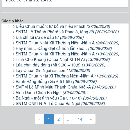
Các tin khác
Điều Chúa muốn: từ bỏ và hiếu khách
(27/06/2026)
SNTM Lễ Thánh Phêrô và Phaolô, tông đồ
(26/06/2026)
Địa chỉ tối ưu để đầu tư
(25/06/2026)
SNTM Chúa Nhật XII Thường Niên -Năm A
(24/06/2026)
Hãy nhìn… Đấng diệt cả hồn lẫn xác…
(20/06/2026)
SNTM Chúa Nhật XII Thường Niên -Năm A
(19/06/2026)
Tình Cho Không (Chúa Nhật XI TN A)
(13/06/2026)
Lúa chín đầy đồng (Mt 9,36 – 10,8)
(13/06/2026)
Lạy Chúa! Xin Ngài sai con
(13/06/2026)
SNTM Chúa Nhật XI Thường Niên -Năm A
(10/06/2026)
Bánh Hằng Sống (Ga 6,51-59)
(06/06/2026)
SMTM Lễ Mình Máu Thánh Chúa Kitô -A
(04/06/2026)
Vinh Danh Chúa Ba Ngôi
(30/05/2026)
Ba Ngôi - một tình yêu (Ga 3,16-18)
(30/05/2026)
SNTM CN9TN-A- Lễ Chúa Ba Ngôi
(29/05/2026)
«
1
2
...
14
»