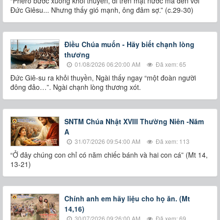
“Phêrô bước xuống khỏi thuyền, đi trên mặt nước mà đến với
Đức Giêsu... Nhưng thấy gió mạnh, ông đâm sợ.” (c.29-30)
Điều Chúa muốn - Hãy biết chạnh lòng
thương
01/08/2026 06:20:00 AM
Đã xem: 65
Đức Giê-su ra khỏi thuyền, Ngài thấy ngay “một đoàn người
đông đảo…”. Ngài chạnh lòng thương xót.
SNTM Chúa Nhật XVIII Thường Niên -Năm
A
31/07/2026 09:54:00 AM
Đã xem: 113
“Ở đây chúng con chỉ có năm chiếc bánh và hai con cá” (Mt 14,
13-21)
Chính anh em hãy liệu cho họ ăn. (Mt
14,16)
30/07/2026 09:26:00 AM
Đã xem: 69