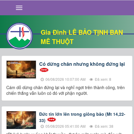
GIỚI THIỆU
TIN TỨC
SỐNG ĐẠO
Gia Đình LÊ BẢO TỊNH BAN
CHUYỆN NHÀ
MÊ THUỘT
QUÁN VĂN
THƯ GIÃN
Có dừng chân nhưng không đứng lại
06/08/2026 10:07:00 AM
Đã xem: 8
Cám dỗ dừng chân đứng lại và nghỉ ngơi trên thành công, trên
chiến thắng vẫn luôn có đó với phận người.
Đức tin lớn lên trong giông bão (Mt 14,22-
33)
05/08/2026 05:41:00 AM
Đã xem: 38