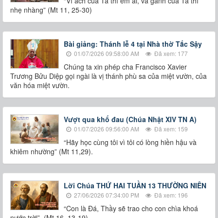
“Vì ách của Ta thì êm ái, và gánh của Ta thì
nhẹ nhàng” (Mt 11, 25-30)
Bài giảng: Thánh lễ 4 tại Nhà thờ Tắc Sậy
01/07/2026 09:58:00 AM
Đã xem: 177
Chúng ta xin phép cha Francisco Xavier
Trương Bửu Diệp gọi ngài là vị thánh phù sa của miệt vườn, của
văn hóa miệt vườn.
Vượt qua khổ đau (Chúa Nhật XIV TN A)
01/07/2026 09:56:00 AM
Đã xem: 159
“Hãy học cùng tôi vì tôi có lòng hiền hậu và
khiêm nhường” (Mt 11,29).
Lời Chúa THỨ HAI TUẦN 13 THƯỜNG NIÊN
27/06/2026 07:34:00 PM
Đã xem: 196
“Con là Ðá, Thầy sẽ trao cho con chìa khoá
nước trời”. (Mt 16, 13-19)