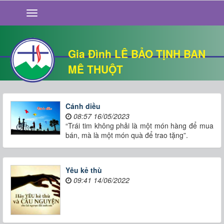
GIỚI THIỆU
TIN TỨC
SỐNG ĐẠO
Gia Đình LÊ BẢO TỊNH BAN
CHUYỆN NHÀ
MÊ THUỘT
QUÁN VĂN
THƯ GIÃN
Cánh diều
08:57 16/05/2023
“Trái tim không phải là một món hàng để mua
bán, mà là một món quà để trao tặng”.
Yêu kẻ thù
09:41 14/06/2022