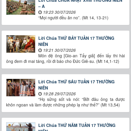
Lời Chúa CHÚA NHẬT XVIII THƯỜNG NIÊN
– A
19:23 30/07/2026
“Mọi người đều ăn no”. (Mt 14, 13-21)
Lời Chúa THỨ BẢY TUẦN 17 THƯỜNG
NIÊN
19:21 30/07/2026
Môn đệ ông [Gio-an Tẩy giả] đến lấy thi hài
ông đem đi mai táng, rồi đi báo cho Đức Giê-su. (Mt 14,1-12)
Lời Chúa THỨ SÁU TUẦN 17 THƯỜNG
NIÊN
19:28 29/07/2026
“Họ sửng sốt và nói: “Bởi đâu ông ta được
khôn ngoan và làm được những phép lạ như thế?” (Mt 13,54)
Lời Chúa THỨ NĂM TUẦN 17 THƯỜNG