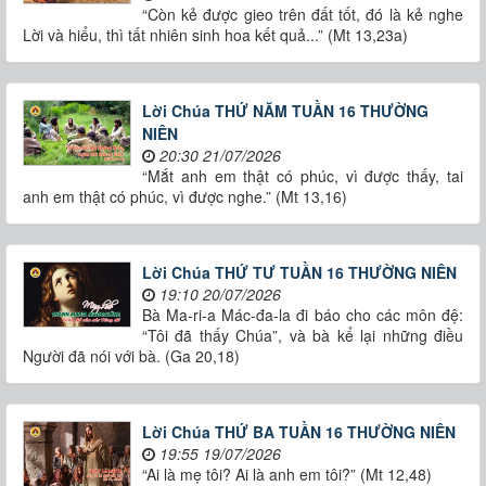
“Còn kẻ được gieo trên đất tốt, đó là kẻ nghe
Lời và hiểu, thì tất nhiên sinh hoa kết quả...” (Mt 13,23a)
Lời Chúa THỨ NĂM TUẦN 16 THƯỜNG
NIÊN
20:30 21/07/2026
“Mắt anh em thật có phúc, vì được thấy, tai
anh em thật có phúc, vì được nghe.” (Mt 13,16)
Lời Chúa THỨ TƯ TUẦN 16 THƯỜNG NIÊN
19:10 20/07/2026
Bà Ma-ri-a Mác-đa-la đi báo cho các môn đệ:
“Tôi đã thấy Chúa”, và bà kể lại những điều
Người đã nói với bà. (Ga 20,18)
Lời Chúa THỨ BA TUẦN 16 THƯỜNG NIÊN
19:55 19/07/2026
“Ai là mẹ tôi? Ai là anh em tôi?” (Mt 12,48)