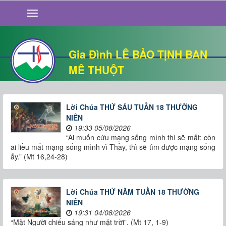
GIỚI THIỆU
TIN TỨC
SỐNG ĐẠO
Gia Đình LÊ BẢO TỊNH BAN
CHUYỆN NHÀ
MÊ THUỘT
QUÁN VĂN
THƯ GIÃN
Lời Chúa THỨ SÁU TUẦN 18 THƯỜNG
NIÊN
19:33 05/08/2026
“Ai muốn cứu mạng sống mình thì sẽ mất; còn
ai liều mất mạng sống mình vì Thầy, thì sẽ tìm được mạng sống
ấy.” (Mt 16,24-28)
Lời Chúa THỨ NĂM TUẦN 18 THƯỜNG
NIÊN
19:31 04/08/2026
“Mặt Người chiếu sáng như mặt trời”. (Mt 17, 1-9)