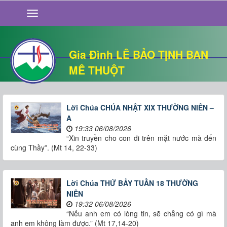
GIỚI THIỆU
TIN TỨC
SỐNG ĐẠO
Gia Đình LÊ BẢO TỊNH BAN
CHUYỆN NHÀ
MÊ THUỘT
QUÁN VĂN
THƯ GIÃN
Lời Chúa CHÚA NHẬT XIX THƯỜNG NIÊN –
A
19:33 06/08/2026
“Xin truyền cho con đi trên mặt nước mà đến
cùng Thầy”. (Mt 14, 22-33)
Lời Chúa THỨ BẢY TUẦN 18 THƯỜNG
NIÊN
19:32 06/08/2026
“Nếu anh em có lòng tin, sẽ chẳng có gì mà
anh em không làm được.” (Mt 17,14-20)