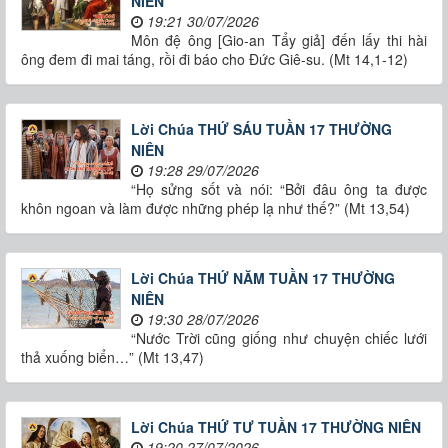
NIÊN
19:21 30/07/2026
Môn đệ ông [Gio-an Tẩy giả] đến lấy thi hài
ông đem đi mai táng, rồi đi báo cho Đức Giê-su. (Mt 14,1-12)
Lời Chúa THỨ SÁU TUẦN 17 THƯỜNG
NIÊN
19:28 29/07/2026
“Họ sửng sốt và nói: “Bởi đâu ông ta được
khôn ngoan và làm được những phép lạ như thế?” (Mt 13,54)
Lời Chúa THỨ NĂM TUẦN 17 THƯỜNG
NIÊN
19:30 28/07/2026
“Nước Trời cũng giống như chuyện chiếc lưới
thả xuống biển…” (Mt 13,47)
Lời Chúa THỨ TƯ TUẦN 17 THƯỜNG NIÊN
19:20 27/07/2026