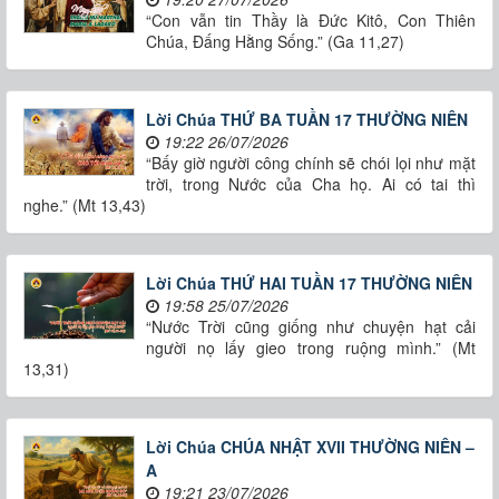
“Con vẫn tin Thầy là Đức Kitô, Con Thiên
Chúa, Đấng Hằng Sống.” (Ga 11,27)
Lời Chúa THỨ BA TUẦN 17 THƯỜNG NIÊN
19:22 26/07/2026
“Bấy giờ người công chính sẽ chói lọi như mặt
trời, trong Nước của Cha họ. Ai có tai thì
nghe.” (Mt 13,43)
Lời Chúa THỨ HAI TUẦN 17 THƯỜNG NIÊN
19:58 25/07/2026
“Nước Trời cũng giống như chuyện hạt cải
người nọ lấy gieo trong ruộng mình.” (Mt
13,31)
Lời Chúa CHÚA NHẬT XVII THƯỜNG NIÊN –
A
19:21 23/07/2026