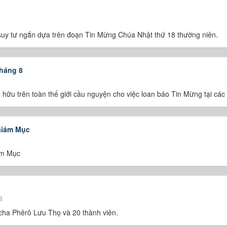
i suy tư ngắn dựa trên đoạn Tin Mừng Chúa Nhật thứ 18 thường niên.
háng 8
hữu trên toàn thế giới cầu nguyện cho việc loan báo Tin Mừng tại các
Giám Mục
ám Mục
8
 cha Phêrô Lưu Thọ và 20 thành viên.