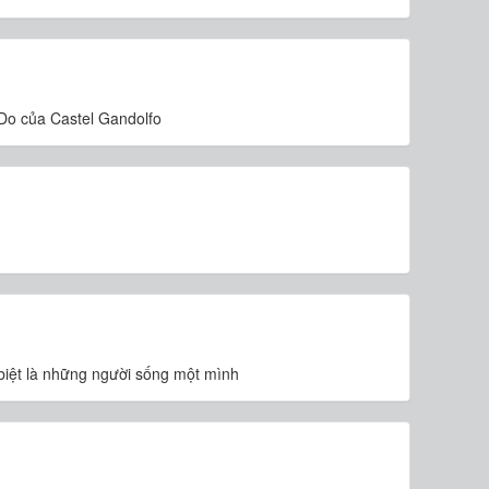
 Do của Castel Gandolfo
c biệt là những người sống một mình