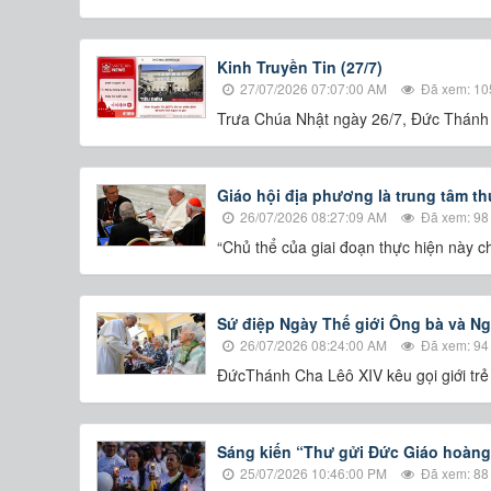
Kinh Truyền Tin (27/7)
27/07/2026 07:07:00 AM
Đã xem: 10
Trưa Chúa Nhật ngày 26/7, Đức Thánh C
Giáo hội địa phương là trung tâm th
26/07/2026 08:27:09 AM
Đã xem: 98
“Chủ thể của giai đoạn thực hiện này c
Sứ điệp Ngày Thế giới Ông bà và Ng
26/07/2026 08:24:00 AM
Đã xem: 94
ĐứcThánh Cha Lêô XIV kêu gọi giới trẻ 
Sáng kiến “Thư gửi Đức Giáo hoàng
25/07/2026 10:46:00 PM
Đã xem: 88