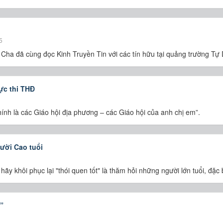
5
ha đã cùng đọc Kinh Truyền Tin với các tín hữu tại quảng trường Tự
ực thi THĐ
hính là các Giáo hội địa phương – các Giáo hội của anh chị em”.
ười Cao tuổi
hãy khôi phục lại "thói quen tốt" là thăm hỏi những người lớn tuổi, đặ
”