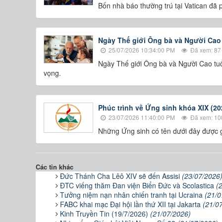
Bốn nhà báo thường trú tại Vatican đã
Ngày Thế giới Ông bà và Người Cao
25/07/2026 10:34:00 PM
Đã xem: 87
Ngày Thế giới Ông bà và Người Cao tuổ
vọng.
Phúc trình về Ứng sinh khóa XIX (20
23/07/2026 11:40:00 PM
Đã xem: 10
Những Ứng sinh có tên dưới đây được g
Các tin khác
Đức Thánh Cha Lêô XIV sẽ đến Assisi
(23/07/2026
ĐTC viếng thăm Đan viện Biển Đức và Scolastica
(
Tưởng niệm nạn nhân chiến tranh tại Ucraina
(21/0
FABC khai mạc Đại hội lần thứ XII tại Jakarta
(21/0
Kinh Truyền Tin (19/7/2026)
(21/07/2026)