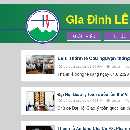
Gia Đình L
GIỚI THIỆU
TIN TỨC
LBT: Thánh lễ Cầu nguyện thán
05/08/2026 02:09:00 AM
Đã xem: 50
Thánh lễ đồng tế sáng ngày 04.8.202
Đại Hội Giáo lý toàn quốc lần thứ VI
04/08/2026 08:07:00 PM
Đã xem: 48
Chủ đề Đại Hội Giáo lý toàn quốc lần t
Thánh lễ An táng Cha Cố PX. Phạm 