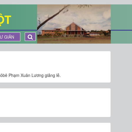
ỘT
Ư GIÃN
côbê Phạm Xuân Lương giảng lễ.