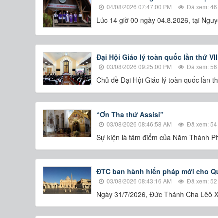
04/08/2026 07:47:00 PM
Đã xem: 46
Lúc 14 giờ 00 ngày 04.8.2026, tại Ng
Đại Hội Giáo lý toàn quốc lần thứ VI
03/08/2026 09:25:00 PM
Đã xem: 56
Chủ đề Đại Hội Giáo lý toàn quốc lần t
“Ơn Tha thứ Assisi”
03/08/2026 08:46:58 AM
Đã xem: 54
Sự kiện là tâm điểm của Năm Thánh Ph
ĐTC ban hành hiến pháp mới cho Qu
03/08/2026 08:43:16 AM
Đã xem: 52
Ngày 31/7/2026, Đức Thánh Cha Lêô XI