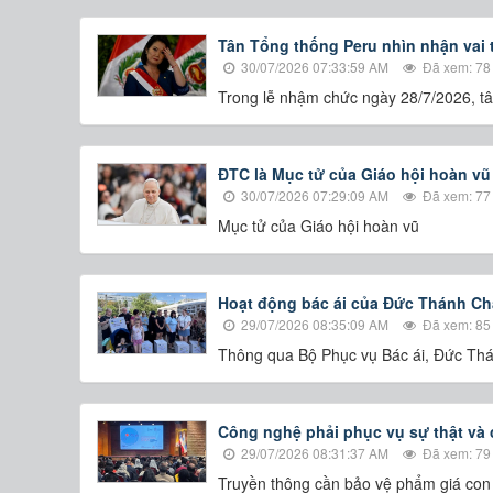
Tân Tổng thống Peru nhìn nhận vai t
30/07/2026 07:33:59 AM
Đã xem: 78
Trong lễ nhậm chức ngày 28/7/2026, tâ
ĐTC là Mục tử của Giáo hội hoàn vũ
30/07/2026 07:29:09 AM
Đã xem: 77
Mục tử của Giáo hội hoàn vũ
Hoạt động bác ái của Đức Thánh Ch
29/07/2026 08:35:09 AM
Đã xem: 85
Thông qua Bộ Phục vụ Bác ái, Đức Thánh
Công nghệ phải phục vụ sự thật và 
29/07/2026 08:31:37 AM
Đã xem: 79
Truyền thông cần bảo vệ phẩm giá con 