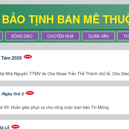
Ê BẢO TỊNH BAN MÊ THU
SỐNG ĐẠO
CHUYỆN NHÀ
QUÁN VĂN
TH
g Tám 2026
6 tại Nhà Nguyện TTMV do Cha Giuse Trần Thế Thành chủ tế, Cha Gia
I -Ngày thứ 2
hứ VII: Huấn giáo phục vụ cho công cuộc loan báo Tin Mừng.
Bá Lễ