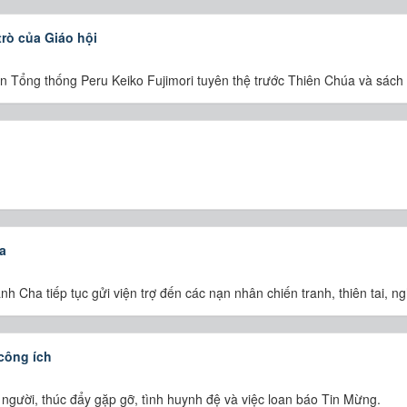
rò của Giáo hội
n Tổng thống Peru Keiko Fujimori tuyên thệ trước Thiên Chúa và sác
a
 Cha tiếp tục gửi viện trợ đến các nạn nhân chiến tranh, thiên tai, n
công ích
người, thúc đẩy gặp gỡ, tình huynh đệ và việc loan báo Tin Mừng.