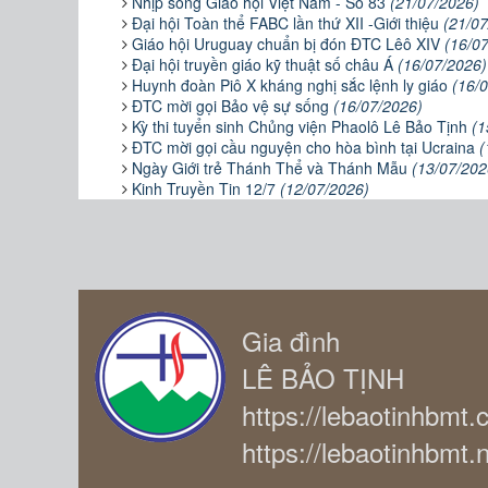
Nhịp sống Giáo hội Việt Nam - Số 83
(21/07/2026)
Đại hội Toàn thể FABC lần thứ XII -Giới thiệu
(21/07
Giáo hội Uruguay chuẩn bị đón ĐTC Lêô XIV
(16/0
Đại hội truyền giáo kỹ thuật số châu Á
(16/07/2026)
Huynh đoàn Piô X kháng nghị sắc lệnh ly giáo
(16/
ĐTC mời gọi Bảo vệ sự sống
(16/07/2026)
Kỳ thi tuyển sinh Chủng viện Phaolô Lê Bảo Tịnh
(1
ĐTC mời gọi cầu nguyện cho hòa bình tại Ucraina
(
Ngày Giới trẻ Thánh Thể và Thánh Mẫu
(13/07/202
Kinh Truyền Tin 12/7
(12/07/2026)
Gia đình
LÊ BẢO TỊNH
https://lebaotinhbmt
https://lebaotinhbmt.