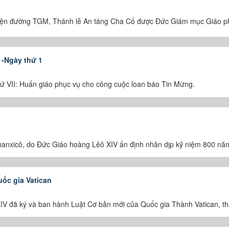
uyện đường TGM, Thánh lễ An táng Cha Cố được Đức Giám mục Giáo ph
I -Ngày thứ 1
hứ VII: Huấn giáo phục vụ cho công cuộc loan báo Tin Mừng.
anxicô, do Đức Giáo hoàng Lêô XIV ấn định nhân dịp kỷ niệm 800 nă
ốc gia Vatican
V đã ký và ban hành Luật Cơ bản mới của Quốc gia Thành Vatican, tha