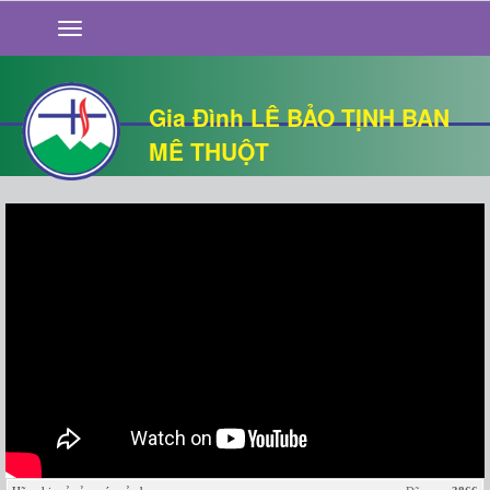
GIỚI THIỆU
TIN TỨC
SỐNG ĐẠO
Gia Đình LÊ BẢO TỊNH BAN
CHUYỆN NHÀ
MÊ THUỘT
QUÁN VĂN
THƯ GIÃN