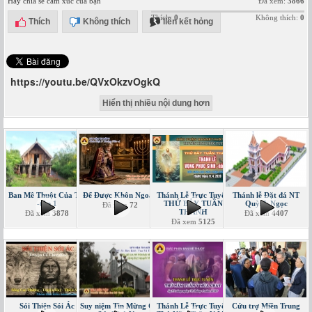
Hãy chia sẻ cảm xúc của bạn
Đã xem:
3866
Thích:
0
Không thích:
0
Thích
Không thích
liên kết hỏng
https://youtu.be/QVxOkzvOgkQ
Hiển thị nhiều nội dung hơn
Ban Mê Thuột Của Tôi
Để Được Khôn Ngoan
Thánh Lễ Trực Tuyến
Thánh lễ Đặt đá NT
-tập 1
THỨ BẢY TUẦN
Quỳnh Ngọc
Đã xem
72
THÁNH
Đã xem
3878
Đã xem
4407
Đã xem
5125
Sói Thiện Sói Ác
Suy niệm Tin Mừng CN
Thánh Lễ Trực Tuyến
Cứu trợ Miền Trung