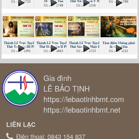
34 -Kitô Vua
Thứ Năm Tuần V MC
Đã xem
3733
Đã xem
3789
Đã xem
2748
Đã xem
5256
Thánh Lễ Trực Tuyến -
Thánh Lễ Trực Tuyến -
Thánh Lễ Trực Tuyến -
Tâm điểm không phải
Thứ Tư tuần III PS
Thứ Hai tuần II PS
Thứ Sáu Bát Nhật PS
là tâm điểm
Đã xem
4395
Đã xem
4863
Đã xem
4753
Đã xem
4211
Gia đình
LÊ BẢO TỊNH
https://lebaotinhbmt.com
https://lebaotinhbmt.net
LIÊN LẠC
Điện thoại:
0843 154 837