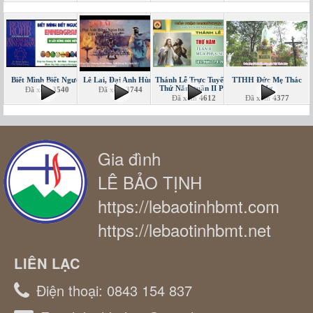
Biết Mình Biết Người
Lê Lai, Đại Anh Hùng
Thánh Lễ Trực Tuyến -
TTHH Đức Mẹ Thác
Thứ Năm tuần II PS
Mơ
Đã xem
3540
Đã xem
3744
Đã xem
4612
Đã xem
4377
Gia đình
LÊ BẢO TỊNH
https://lebaotinhbmt.com
https://lebaotinhbmt.net
LIÊN LẠC
Điện thoại:
0843 154 837