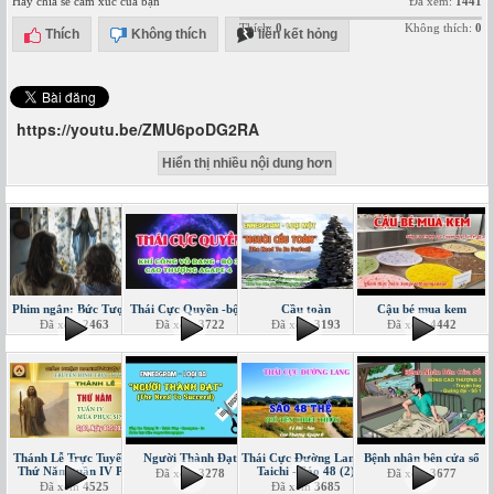
Hãy chia sẻ cảm xúc của bạn
Đã xem:
1441
Thích:
0
Không thích:
0
Thích
Không thích
liên kết hỏng
https://youtu.be/ZMU6poDG2RA
Hiển thị nhiều nội dung hơn
Phim ngắn: Bức Tượng
Thái Cực Quyền -bộ 3
Cầu toàn
Cậu bé mua kem
Đã xem
2463
Đã xem
3722
Đã xem
3193
Đã xem
4442
Thánh Lễ Trực Tuyến -
Người Thành Đạt
Thái Cực Đường Lang -
Bệnh nhân bên cửa sổ
Thứ Năm tuần IV PS
Taichi - Sáo 48 (2)
Đã xem
3278
Đã xem
3677
Đã xem
4525
Đã xem
3685