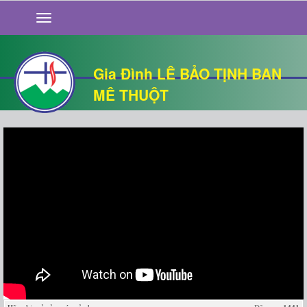
GIỚI THIỆU
TIN TỨC
SỐNG ĐẠO
Gia Đình LÊ BẢO TỊNH BAN
CHUYỆN NHÀ
MÊ THUỘT
QUÁN VĂN
THƯ GIÃN