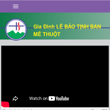
GIỚI THIỆU
TIN TỨC
SỐNG ĐẠO
Gia Đình LÊ BẢO TỊNH BAN
CHUYỆN NHÀ
MÊ THUỘT
QUÁN VĂN
THƯ GIÃN