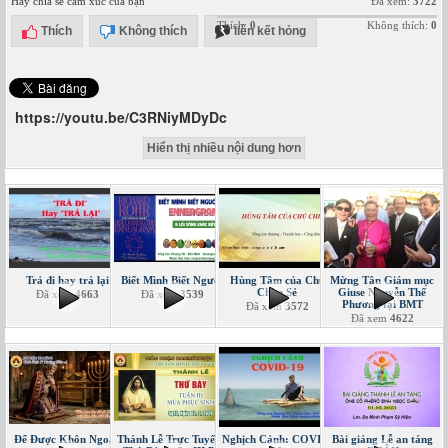
Hãy chia sẻ cảm xúc của bạn
Đã xem:
3722
Thích:
0
Không thích:
0
Thích
Không thích
liên kết hỏng
https://youtu.be/C3RNiyMDyDc
Hiển thị nhiều nội dung hơn
Trả đi hay trả lại
Biết Mình Biết Người
Hùng Tâm của Chú
Mừng Tân Giám mục
Chim Sẻ
Giuse Nguyễn Thế
Đã xem
4663
Đã xem
3539
Phương tại BMT
Đã xem
3572
Đã xem
4622
Để Được Khôn Ngoan
Thánh Lễ Trực Tuyến -
Nghịch Cảnh: COVID-
Bài giảng Lễ an táng