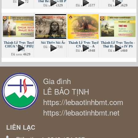
Thứ Bảy tuần III PS
19
CHÂU
Đã xem
72
Đã xem
4329
Đã xem
3577
Đã xem
3629
Thánh Lễ Trực Tuyến -
Sói Thiện Sói Ác
Thánh Lễ Trực Tuyến -
Thánh Lễ Trực Tuyến -
CHÚA NHẬT PHỤC
CN II PS - A
Thứ Hai tuần IV PS
Đã xem
3731
SINH
Đã xem
4948
Đã xem
4460
Đã xem
4629
Gia đình
LÊ BẢO TỊNH
https://lebaotinhbmt.com
https://lebaotinhbmt.net
LIÊN LẠC