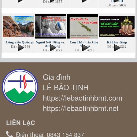
THÁNH
Đã xem
3657
Đã xem
5032
Công viên Quốc gia
Người Nổi Tiếng vs. Vị
Con Thằn Lằn Chọn
Kẻ Hay Giúp
Anh Hùng
Nghiệp
Đã xem
3646
Đã xem
3212
Đã xem
3727
Đã xem
4205
Gia đình
LÊ BẢO TỊNH
https://lebaotinhbmt.com
https://lebaotinhbmt.net
LIÊN LẠC
Điện thoại:
0843 154 837