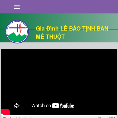
GIỚI THIỆU
TIN TỨC
SỐNG ĐẠO
Gia Đình LÊ BẢO TỊNH BAN
CHUYỆN NHÀ
MÊ THUỘT
QUÁN VĂN
THƯ GIÃN