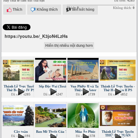
Hãy chia sẻ cảm xúc của bạn
Đã xem:
4283
Thích:
0
Không thích:
0
Thích
Không thích
liên kết hỏng
https://youtu.be/_K3joN4LzHs
Hiển thị nhiều nội dung hơn
Thánh Lễ Trực Tuyến -
Sếp Độc Hại (Toxic
Vua Philip II và Tay
Thánh Lễ Trực Tuyến -
Thứ Ba tuần IV PS
Boss)
Thiện Xạ Aster
Thứ Hai tuần II PS
Đã xem
4205
Đã xem
4247
Đã xem
3739
Đã xem
4852
Cầu toàn
Ban Mê Thuột Của Tôi
Mùa Ân Phúc
Thánh Lễ Trực Tuyến
-tập 4
THỨ HAI TUẦN
Đã xem
3191
Đã xem
4378