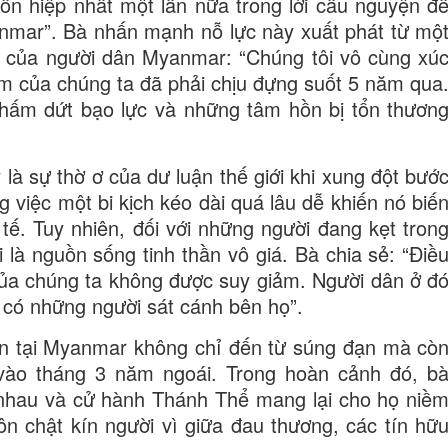
ốn hiệp nhất một lần nữa trong lời cầu nguyện đ
anmar”. Bà nhấn mạnh nỗ lực này xuất phát từ mộ
g của người dân Myanmar: “Chúng tôi vô cùng xú
m của chúng ta đã phải chịu đựng suốt 5 năm qua
chấm dứt bạo lực và những tâm hồn bị tổn thươn
 là sự thờ ơ của dư luận thế giới khi xung đột bướ
việc một bi kịch kéo dài quá lâu dễ khiến nó biế
tế. Tuy nhiên, đối với những người đang kẹt tron
 là nguồn sống tinh thần vô giá. Bà chia sẻ: “Điề
 của chúng ta không được suy giảm. Người dân ở đ
 có những người sát cánh bên họ”.
n tại Myanmar không chỉ đến từ súng đạn mà cò
ất vào tháng 3 năm ngoái. Trong hoàn cảnh đó, b
 nhau và cử hành Thánh Thể mang lại cho họ niề
n chật kín người vì giữa đau thương, các tín hữ