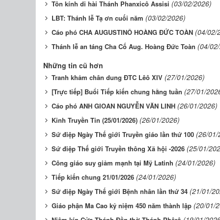
(03/02/2026)
Tôn kính di hài Thánh Phanxicô Assisi
(03/02/2026)
LBT: Thánh lễ Tạ ơn cuối năm
(04/02/
Cáo phó CHA AUGUSTINÔ HOÀNG ĐỨC TOÀN
(04/02
Thánh lễ an táng Cha Cố Aug. Hoàng Đức Toàn
Những tin cũ hơn
(27/01/2026)
Tranh khảm chân dung ĐTC Lêô XIV
(27/01/202
[Trực tiếp] Buổi Tiếp kiến chung hằng tuần
(26/01/2026)
Cáo phó ANH GIOAN NGUYỄN VĂN LINH
(26/01/2026)
Kinh Truyền Tin (25/01/2026)
(26/01/
Sứ điệp Ngày Thế giới Truyền giáo lần thứ 100
(25/01/20
Sứ điệp Thế giới Truyền thông Xã hội -2026
(24/01/2026)
Công giáo suy giảm mạnh tại Mỹ Latinh
(24/01/2026)
Tiếp kiến chung 21/01/2026
(21/01/20
Sứ điệp Ngày Thế giới Bệnh nhân lần thứ 34
(20/01/
Giáo phận Ma Cao kỷ niệm 450 năm thành lập
(19/01/202
Niêm kín Cửa Thánh Đền thờ Thánh Phêrô