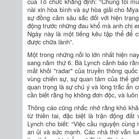
của Tổ chức khẳng định: “Chúng tôi mu
nài xin hòa bình và sự hòa giải cho My
sự đồng cảm sâu sắc đối với hiện trạn
động trước những đau khổ mà anh chị e
Ngày này là một tiếng kêu tập thể để 
được chữa lành”.
Một trong những nỗi lo lớn nhất hiện nay
sang năm thứ 6. Bà Lynch cảnh báo rằng 
mất khỏi "radar" của truyền thông quốc 
vùng chiến sự, sự quan tâm của thế giới
quan trọng là sự chú ý và lòng trắc ẩn
cần biết rằng họ không đơn độc, và luôn
Thông cáo cũng nhắc nhớ rằng khó khă
từ thiên tai, đặc biệt là trận động đ
Lynch cho biết: “Việc cầu nguyện cùng
an ủi và sức mạnh. Các nhà thờ vẫn luô