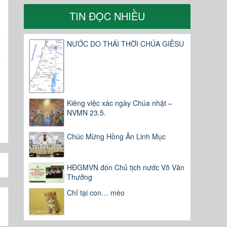
TIN ĐỌC NHIỀU
g
o
NƯỚC DO THÁI THỜI CHÚA GIÊSU
:
ể
Kiêng việc xác ngày Chúa nhật –
NVMN 23.5.
Chúc Mừng Hồng Ân Linh Mục
HĐGMVN đón Chủ tịch nước Võ Văn
Thưởng
Chỉ tại con… mèo