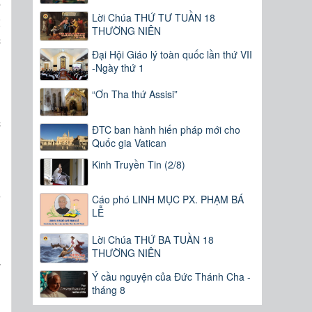
ể
Lời Chúa THỨ TƯ TUẦN 18
t
THƯỜNG NIÊN
c
.
Đại Hội Giáo lý toàn quốc lần thứ VII
-Ngày thứ 1
g
“Ơn Tha thứ Assisi”
c
ĐTC ban hành hiến pháp mới cho
n
Quốc gia Vatican
g
Kinh Truyền Tin (2/8)
u
ó
Cáo phó LINH MỤC PX. PHẠM BÁ
LỄ
n
Lời Chúa THỨ BA TUẦN 18
THƯỜNG NIÊN
à
m
Ý cầu nguyện của Đức Thánh Cha -
tháng 8
u