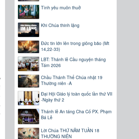
Tình yêu muôn thuở
Khi Chúa thinh lặng
Đức tin lớn lên trong giông bão (Mt
14,22-33)
LBT: Thánh lễ Cầu nguyện tháng
Tám 2026
Chầu Thánh Thể Chúa nhật 19
ự
Thường niên -A
i
Đại Hội Giáo lý toàn quốc lần thứ VII
o
-Ngày thứ 2
ả
à
Thánh lễ An táng Cha Cố PX. Phạm
Bá Lễ
Lời Chúa THỨ NĂM TUẦN 18
h
THƯỜNG NIÊN