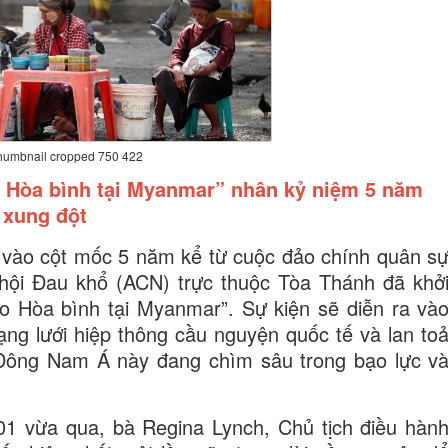
humbnail cropped 750 422
 Hòa bình tại Myanmar” nhân kỷ niệm 5 năm
xung đột
 vào cột mốc 5 năm kể từ cuộc đảo chính quân s
hội Đau khổ (ACN) trực thuộc Tòa Thánh đã khở
o Hòa bình tại Myanmar”. Sự kiện sẽ diễn ra và
ng lưới hiệp thông cầu nguyện quốc tế và lan to
a Đông Nam Á này đang chìm sâu trong bạo lực v
01 vừa qua, bà Regina Lynch, Chủ tịch điều hàn