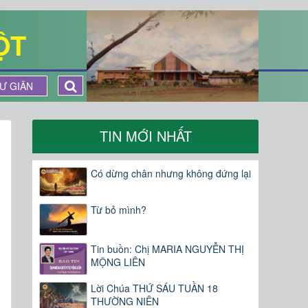
ỘT
Ư GIÃN
TIN MỚI NHẤT
Có dừng chân nhưng không đứng lại
Từ bỏ mình?
Tin buồn: Chị MARIA NGUYỄN THỊ
MỘNG LIÊN
Lời Chúa THỨ SÁU TUẦN 18
THƯỜNG NIÊN