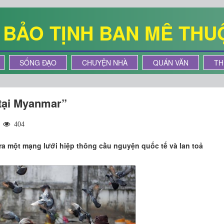
Ê BẢO TỊNH BAN MÊ THU
SỐNG ĐẠO
CHUYỆN NHÀ
QUÁN VĂN
TH
tại Myanmar”
|
404
 ra một mạng lưới hiệp thông cầu nguyện quốc tế và lan toả