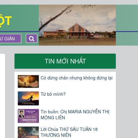
ỘT
Ư GIÃN
TIN MỚI NHẤT
Có dừng chân nhưng không đứng lại
Từ bỏ mình?
Tin buồn: Chị MARIA NGUYỄN THỊ
MỘNG LIÊN
Lời Chúa THỨ SÁU TUẦN 18
THƯỜNG NIÊN