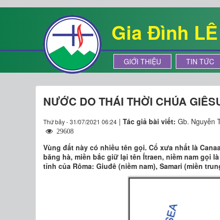
Gia Đình L
GIỚI THIỆU
TIN TỨC
NƯỚC DO THÁI THỜI CHÚA GIÊS
|
Tác giả bài viết:
Gb. Nguyễn T
Thứ bảy - 31/07/2021 06:24
29608
Vùng đất này có nhiều tên gọi. Cổ xưa nhất là Canaan
băng hà, miền bắc giữ lại tên Ítraen, niềm nam gọi
tỉnh của Rôma: Giuđê (niềm nam), Samari (miền trung