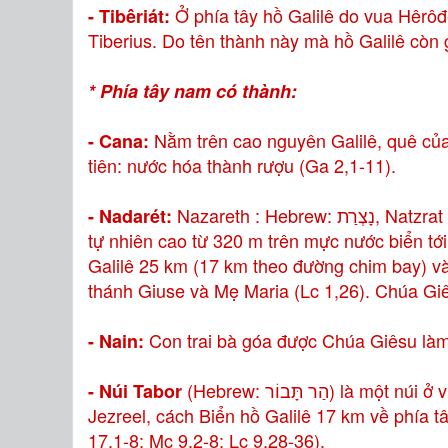
Ở phía tây hồ Galilê do vua Hêrô
- Tibêriát:
Tiberius. Do tên thành này mà hồ Galilê còn gọ
* Phía tây nam có thành:
Nằm trên cao nguyên Galilê, quê củ
- Cana:
tiên: nước hóa thành rượu (Ga 2,1-11).
Nazareth : Hebrew: נָצְרַת, Natzrat hoặc Natzeret,. Nadarét nép mình trong một lòng chảo
- Nadarét:
tự nhiên cao từ 320 m trên mực nước biển tớ
Galilê 25 km (17 km theo đường chim bay) v
thánh Giuse và Mẹ Maria (Lc 1,26). Chúa Giêsu
Con trai bà góa được Chúa Giêsu làm 
- Nain:
(Hebrew: הַר תָּבוֹר) là một núi ở vùng Galilê Hạ, nằm ở đầu phía đông của thung lũng
- Núi Tabor
Jezreel, cách Biển hồ Galilê 17 km về phía 
17,1-8; Mc 9,2-8; Lc 9,28-36).