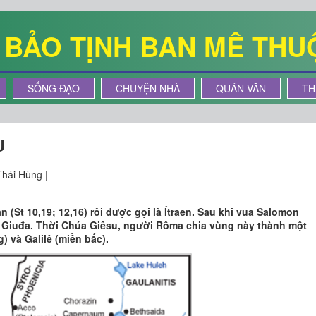
Ê BẢO TỊNH BAN MÊ THU
SỐNG ĐẠO
CHUYỆN NHÀ
QUÁN VĂN
TH
U
hái Hùng |
 (St 10,19; 12,16) rồi được gọi là Ítraen. Sau khi vua Salomon
 là Giuđa. Thời Chúa Giêsu, người Rôma chia vùng này thành một
) và Galilê (miền bắc).