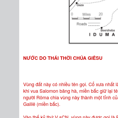
NƯỚC DO THÁI THỜI CHÚA GIÊSU
Vùng đất này có nhiều tên gọi. Cổ xưa nhất là
khi vua Salomon băng hà, miền bắc giữ lại tê
người Rôma chia vùng này thành một tỉnh củ
Galilê (miền bắc).
Vào thế kỷ thứ V sCN, vùng này được gọi là P