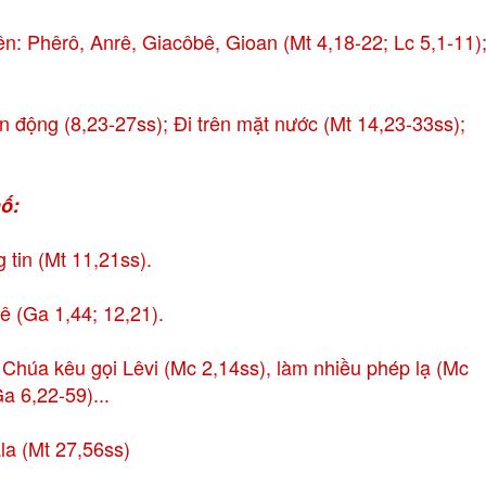
n: Phêrô, Anrê, Giacôbê, Gioan (Mt 4,18-22; Lc 5,1-11)
n động (8,23-27ss); Đi trên mặt nước (Mt 14,23-33ss);
ố:
tin (Mt 11,21ss).
ê (Ga 1,44; 12,21).
 Chúa kêu gọi Lêvi (Mc 2,14ss), làm nhiều phép lạ (Mc
a 6,22-59)...
a (Mt 27,56ss)