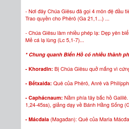
- Nơi đây Chúa Giêsu đã gọi 4 môn đệ đầu tiê
Trao quyền cho Phêrô (Ga 21,1...) ...
- Chúa Giêsu làm nhiều phép lạ: Dẹp yên biể
Mẻ cá lạ lùng (Lc 5,1-7)...
* Chung quanh Biển Hồ có nhiều thành ph
Bị Chúa Giêsu quở mắng vì cứng 
- Khoradin:
Quê của Phêrô, Anrê và Philípph
- Bếtxaiđa:
Nằm phía tây bắc hồ Galilê.
- Caphácnaum:
1,24-45ss), giảng dạy về Bánh Hằng Sống (G
(Magađan): Quê của Maria Mácđal
- Mácđala