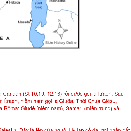
 Canaan (St 10,19; 12,16) rồi được gọi là Ítraen. Sau
n Ítraen, niềm nam gọi là Giuđa. Thời Chúa Giêsu,
a Rôma: Giuđê (niềm nam), Samari (miền trung) và
alestin. Đây là tên của người Hy lạp cổ đại gọi phần đất