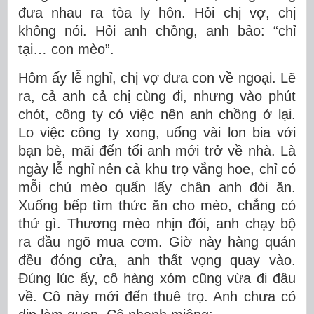
đưa nhau ra tòa ly hôn. Hỏi chị vợ, chị
không nói. Hỏi anh chồng, anh bảo: “chỉ
tại… con mèo”.
Hôm ấy lễ nghỉ, chị vợ đưa con về ngoại. Lẽ
ra, cả anh cả chị cùng đi, nhưng vào phút
chót, công ty có việc nên anh chồng ở lại.
Lo việc công ty xong, uống vài lon bia với
bạn bè, mãi đến tối anh mới trở về nhà. Là
ngày lễ nghỉ nên cả khu trọ vắng hoe, chỉ có
mỗi chú mèo quấn lấy chân anh đòi ăn.
Xuống bếp tìm thức ăn cho mèo, chẳng có
thứ gì. Thương mèo nhịn đói, anh chạy bộ
ra đầu ngõ mua cơm. Giờ này hàng quán
đều đóng cửa, anh thất vọng quay vào.
Đúng lúc ấy, cô hàng xóm cũng vừa đi đâu
về. Cô này mới đến thuê trọ. Anh chưa có