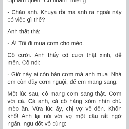
dịp làm quen. Cô nhanh miệng:
- Chào anh. Khuya rồi mà anh ra ngoài này
có việc gì thế?
Anh thật thà:
- À! Tôi đi mua cơm cho mèo.
Cô cười. Anh thấy cô cười thật xinh, dễ
mến. Cô nói:
- Giờ này ai còn bán cơm mà anh mua. Nhà
em còn đầy cơm nguội, để em mang sang.
Một lúc sau, cô mang cơm sang thật. Cơm
với cá. Cả anh, cả cô hàng xóm nhìn chú
mèo ăn. Vừa lúc ấy, chị vợ về đến. Khốn
khổ! Anh lại nói với vợ một câu rất ngớ
ngẩn, ngu dốt vô cùng: