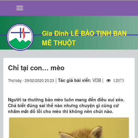
GIỚI THIỆU
TIN TỨC
SỐNG ĐẠO
Gia Đình LÊ BẢO TỊNH BAN
CHUYỆN NHÀ
MÊ THUỘT
QUÁN VĂN
THƯ GIÃN
Chỉ tại con… mèo
|
Tác giả bài viết:
VDB |
Thứ bảy - 29/02/2020 20:23
12073
Người ta thường bảo mèo luôn mang đến điều xui xẻo.
Chả biết đúng sai thế nào nhưng chuyện gì cũng cứ
nhắm mắt đổ lỗi cho mèo thì không nên chút nào.