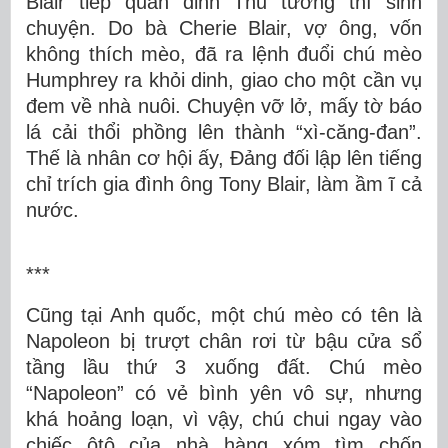
Blair tiếp quản dinh Thủ tướng thì sinh
chuyện. Do bà Cherie Blair, vợ ông, vốn
không thích mèo, đã ra lệnh đuổi chú mèo
Humphrey ra khỏi dinh, giao cho một cần vụ
đem về nhà nuôi. Chuyện vỡ lở, mấy tờ báo
lá cải thổi phồng lên thành “xì-căng-đan”.
Thế là nhân cơ hội ấy, Đảng đối lập lên tiếng
chỉ trích gia đình ông Tony Blair, làm ầm ĩ cả
nước.
***
Cũng tại Anh quốc, một chú mèo có tên là
Napoleon bị trượt chân rơi từ bậu cửa sổ
tầng lầu thứ 3 xuống đất. Chú mèo
“Napoleon” có vẻ bình yên vô sự, nhưng
khá hoảng loạn, vì vậy, chú chui ngay vào
chiếc ôtô của nhà hàng xóm tìm chốn