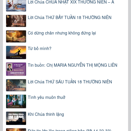
Lời Chúa CHÚA NHẬT XIX THƯỜNG NIÊN – A
Lời Chúa THỨ BẢY TUẦN 18 THƯỜNG NIÊN
Có dừng chân nhưng không đứng lại
Từ bỏ mình?
Tin buồn: Chị MARIA NGUYỄN THỊ MỘNG LIÊN
Lời Chúa THỨ SÁU TUẦN 18 THƯỜNG NIÊN
Tình yêu muôn thuở
Khi Chúa thinh lặng
Đức tin lớn lên trong giông bão (Mt 14,22-33)