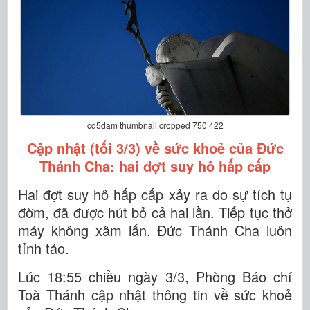
cq5dam thumbnail cropped 750 422
Cập nhật (tối 3/3) về sức khoẻ của Đức
Thánh Cha: hai đợt suy hô hấp cấp
Hai đợt suy hô hấp cấp xảy ra do sự tích tụ
đờm, đã được hút bỏ cả hai lần. Tiếp tục thở
máy không xâm lấn. Đức Thánh Cha luôn
tỉnh táo.
Lúc 18:55 chiều ngày 3/3, Phòng Báo chí
Toà Thánh cập nhật thông tin về sức khoẻ