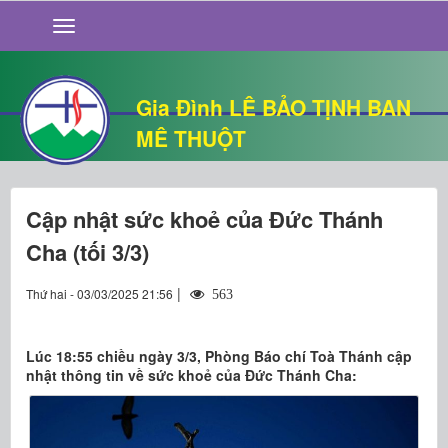
GIỚI THIỆU
TIN TỨC
SỐNG ĐẠO
Gia Đình LÊ BẢO TỊNH BAN
CHUYỆN NHÀ
MÊ THUỘT
QUÁN VĂN
THƯ GIÃN
Cập nhật sức khoẻ của Đức Thánh
Cha (tối 3/3)
|
Thứ hai - 03/03/2025 21:56
563
Lúc 18:55 chiều ngày 3/3, Phòng Báo chí Toà Thánh cập
nhật thông tin về sức khoẻ của Đức Thánh Cha: