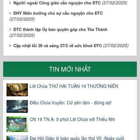
(27/02/2025)
Người ngoài Công giáo cầu nguyện cho ĐTC
ĐHY Niên trưởng chủ sự cầu nguyện cho ĐTC
(27/02/2025)
ĐTC thành lập Ủy ban quyên góp cho Tòa Thánh
(27/02/2025)
(27/02/2025)
Cập nhật tối 26 và sáng 27/2 về sức khoẻ ĐTC
TIN MỚI NHẤT
Lời Chúa THỨ HAI TUẦN 19 THƯỜNG NIÊN
Điều Chúa truyền: Cứ yên tâm - đừng sợ!
CN 19 TN A- 5 phút Lời Chúa với Thiếu Nhi
Đại Hội Giáo lý toàn quốc lần thứ VII -Ngày cuối